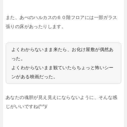
また、あべのハルカスの６０階フロアには一部ガラス
張りの床があったりします。
よくわからないまま来たら、お化け屋敷が偶然あ
った。
よくわからないまま観ていたらちょっと怖いシー
ンがある映画だった。
あなたの魂胆が見え見えにならないように、そんな感
じがいいですね(^^)/