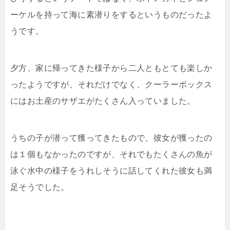
ーケルを持って海に素潜りをするというものだったよ
うです。
夕方、家に帰ってきた様子から二人ともとても楽しか
ったようですが、それだけでなく、クーラーボックス
にはお土産のサザエがたくさん入っていました。
うちの子が潜って獲ってきたもので、彼女が獲ったの
は１個もなかったのですが、それでもたくさんの魚が
泳ぐ水中の様子をうれしそうに話してくれた彼女も満
足そうでした。