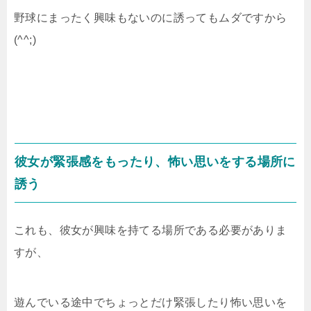
野球にまったく興味もないのに誘ってもムダですから
(^^;)
彼女が緊張感をもったり、怖い思いをする場所に
誘う
これも、彼女が興味を持てる場所である必要がありま
すが、
遊んでいる途中でちょっとだけ緊張したり怖い思いを