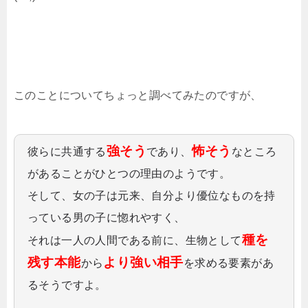
このことについてちょっと調べてみたのですが、
強そう
怖そう
彼らに共通する
であり、
なところ
があることがひとつの理由のようです。
そして、女の子は元来、自分より優位なものを持
っている男の子に惚れやすく、
種を
それは一人の人間である前に、生物として
残す本能
より強い相手
から
を求める要素があ
るそうですよ。