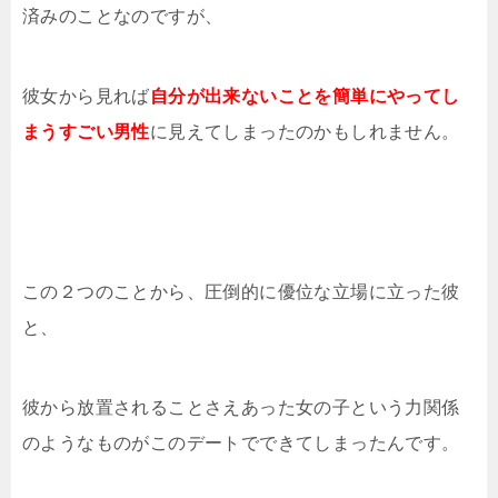
済みのことなのですが、
彼女から見れば
自分が出来ないことを簡単にやってし
まうすごい男性
に見えてしまったのかもしれません。
この２つのことから、圧倒的に優位な立場に立った彼
と、
彼から放置されることさえあった女の子という力関係
のようなものがこのデートでできてしまったんです。