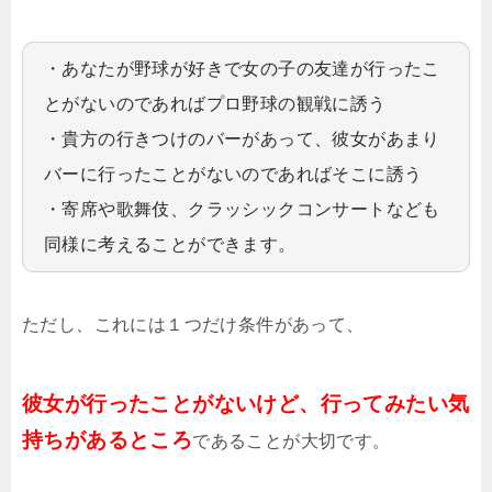
・あなたが野球が好きで女の子の友達が行ったこ
とがないのであればプロ野球の観戦に誘う
・貴方の行きつけのバーがあって、彼女があまり
バーに行ったことがないのであればそこに誘う
・寄席や歌舞伎、クラッシックコンサートなども
同様に考えることができます。
ただし、これには１つだけ条件があって、
彼女が行ったことがないけど、行ってみたい気
持ちがあるところ
であることが大切です。