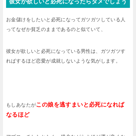
彼女が欲しいと必死になったらダメでしょう
お金儲けをしたいと必死になってガツガツしている人
ってなぜか貧乏のままであるのと似ていて、
彼女が欲しいと必死になっている男性は、ガツガツす
ればするほど恋愛が成就しないような気がします。
この娘を逃すまいと必死になれば
もしあなたが
なるほど