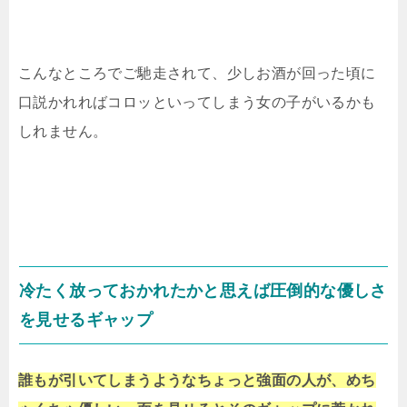
こんなところでご馳走されて、少しお酒が回った頃に
口説かれればコロッといってしまう女の子がいるかも
しれません。
冷たく放っておかれたかと思えば圧倒的な優しさ
を見せるギャップ
誰もが引いてしまうようなちょっと強面の人が、めち