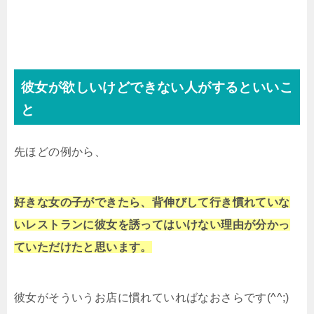
彼女が欲しいけどできない人がするといいこ
と
先ほどの例から、
好きな女の子ができたら、背伸びして行き慣れていな
いレストランに彼女を誘ってはいけない理由が分かっ
ていただけたと思います。
彼女がそういうお店に慣れていればなおさらです(^^;)