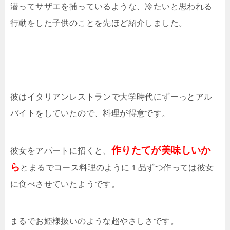
潜ってサザエを捕っているような、冷たいと思われる
行動をした子供のことを先ほど紹介しました。
彼はイタリアンレストランで大学時代にずーっとアル
バイトをしていたので、料理が得意です。
作りたてが美味しいか
彼女をアパートに招くと、
ら
とまるでコース料理のように１品ずつ作っては彼女
に食べさせていたようです。
まるでお姫様扱いのような超やさしさです。