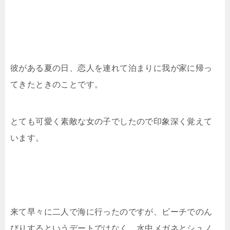
彼がある夏の日、恋人を連れて泊まりに我が家に帰っ
てきたときのことです。
とても可愛く素敵な女の子でしたので印象深く覚えて
います。
来て早々に二人で海に行ったのですが、ビーチでのん
びりするというデートではなく、水中メガネとシュノ