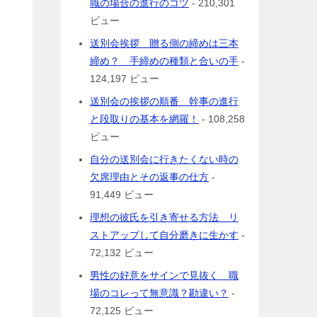
職の場合の進行のコツ
- 210,301
ビュー
送別会挨拶 贈る側の締めは三本
締め？ 手締めの種類と合いの手
-
124,197 ビュー
送別会の挨拶の順番 幹事の進行
と段取りの基本を網羅！
- 108,258
ビュー
自分の送別会に行きたくない時の
欠席理由とその返事の仕方
-
91,449 ビュー
理想の彼氏を引き寄せる方法 リ
ストアップして自分磨きに生かす
-
72,132 ビュー
男性の好意をサインで見抜く 職
場のコレって無意識？勘違い？
-
72,125 ビュー