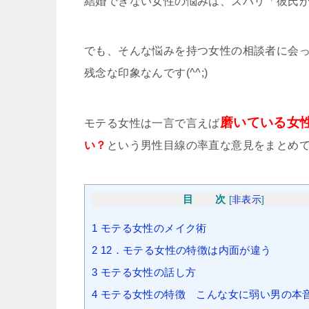
結婚できない女性の悩みは、ズバリ「彼氏
でも、そんな悩みを持つ女性の相談者に会
残念な印象なんです(^^;)
磨いている女
モテる女性は一言で言えば
い？
という男性目線の率直な意見をまとめ
目 次
[
非表示
]
1
モテる女性のメイク術
2
12．モテる女性の特徴は内面が違う
3
モテる女性の話し方
4
モテる女性の特徴 こんな女に弱い男の本