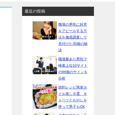
最近の投稿
職場の男性に好意
をアピールする方
法を徹底調査して
見付けた30個の秘
訣
職場脈あり男性で
検索上位10サイト
の99個のサインを
分析
節約レシピ簡単ホ
イル蒸し８選 キ
ャベツともやしを
使って男子もOK