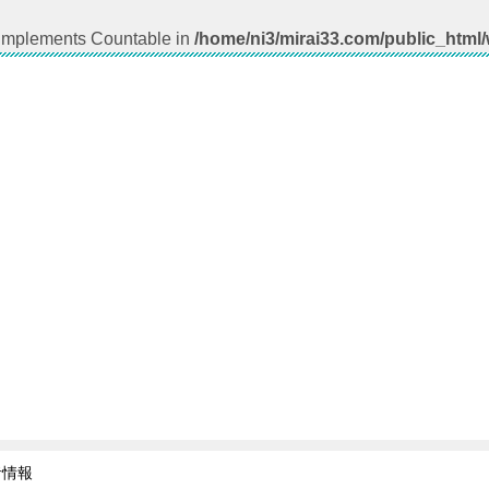
t implements Countable in
/home/ni3/mirai33.com/public_html
者情報