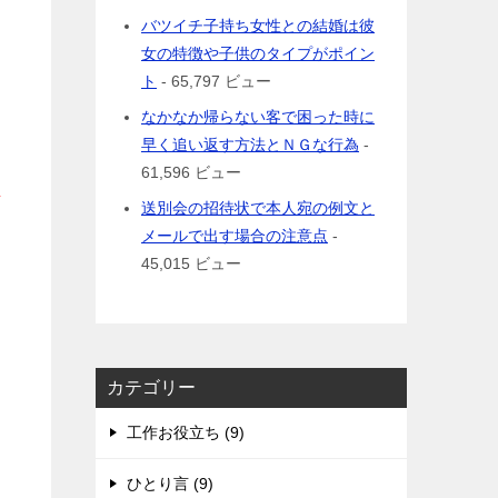
バツイチ子持ち女性との結婚は彼
女の特徴や子供のタイプがポイン
ト
- 65,797 ビュー
なかなか帰らない客で困った時に
早く追い返す方法とＮＧな行為
-
61,596 ビュー
な
送別会の招待状で本人宛の例文と
メールで出す場合の注意点
-
45,015 ビュー
カテゴリー
工作お役立ち (9)
ひとり言 (9)