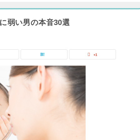
に弱い男の本音30選
+1