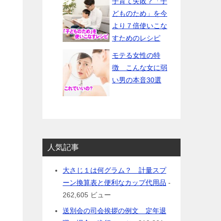
子育て失敗？「子
どものため」を今
より７倍使いこな
すためのレシピ
モテる女性の特
徴 こんな女に弱
い男の本音30選
人気記事
大さじ１は何グラム？ 計量スプ
ーン換算表と便利なカップ代用品
-
262,605 ビュー
送別会の司会挨拶の例文 定年退