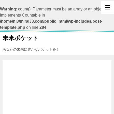
Warning
: count(): Parameter must be an array or an object that
implements Countable in
/home/ni3/mirai33.com/public_html/wp-includes/post-
template.php
on line
284
未来ポケット
あなたの未来に豊かなポケットを！