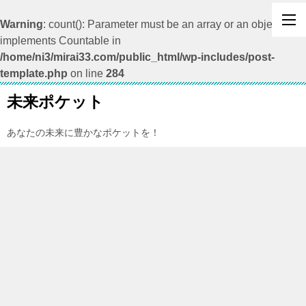
Warning
: count(): Parameter must be an array or an object that
implements Countable in
/home/ni3/mirai33.com/public_html/wp-includes/post-
template.php
on line
284
未来ポケット
あなたの未来に豊かなポケットを！