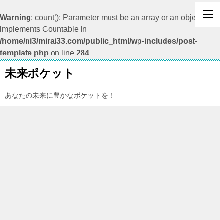
Warning
: count(): Parameter must be an array or an object that
implements Countable in
/home/ni3/mirai33.com/public_html/wp-includes/post-
template.php
on line
284
未来ポケット
あなたの未来に豊かなポケットを！