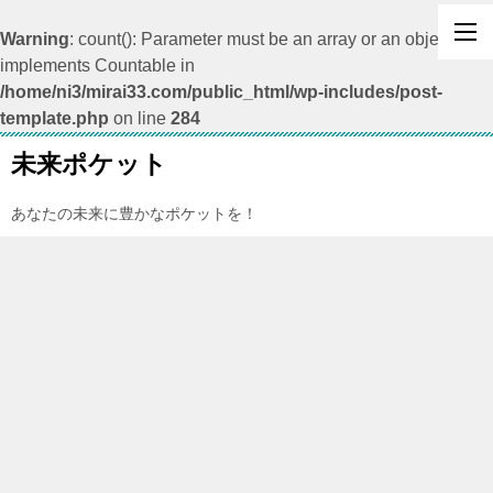
Warning
: count(): Parameter must be an array or an object that
implements Countable in
/home/ni3/mirai33.com/public_html/wp-includes/post-
template.php
on line
284
未来ポケット
あなたの未来に豊かなポケットを！