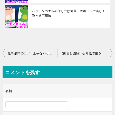
パッチンカエルの作り方は簡単 段ボールで楽しく
遊べる応用編
投
仕事依頼のコツ 上手なやり方９選としてはいけない下手な方法
（動画と図解）折り紙で星を立体的に作る方法
稿
ナ
コメントを残す
ビ
ゲ
名前
ー
シ
ョ