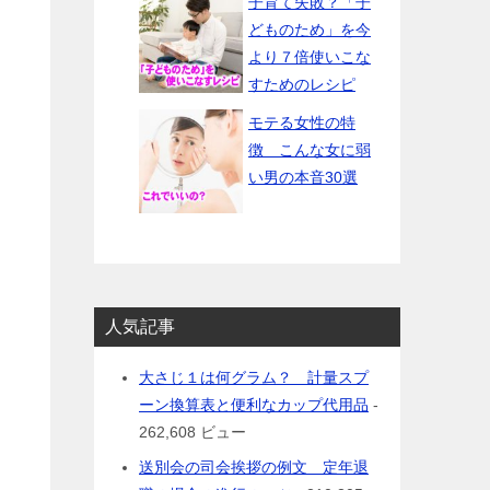
子育て失敗？「子
どものため」を今
より７倍使いこな
すためのレシピ
モテる女性の特
徴 こんな女に弱
い男の本音30選
人気記事
大さじ１は何グラム？ 計量スプ
ーン換算表と便利なカップ代用品
-
262,608 ビュー
送別会の司会挨拶の例文 定年退