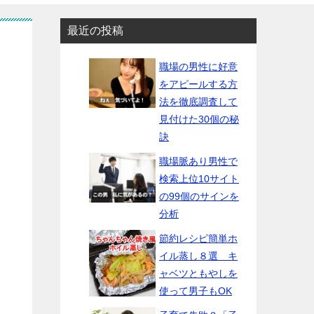
最近の投稿
職場の男性に好意
をアピールする方
法を徹底調査して
見付けた30個の秘
訣
職場脈あり男性で
検索上位10サイト
の99個のサインを
分析
節約レシピ簡単ホ
イル蒸し８選 キ
ャベツともやしを
使って男子もOK