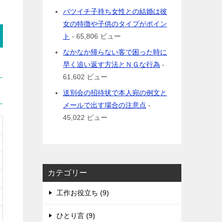
バツイチ子持ち女性との結婚は彼
女の特徴や子供のタイプがポイン
ト
- 65,806 ビュー
なかなか帰らない客で困った時に
早く追い返す方法とＮＧな行為
-
61,602 ビュー
送別会の招待状で本人宛の例文と
メールで出す場合の注意点
-
45,022 ビュー
カテゴリー
工作お役立ち (9)
ひとり言 (9)