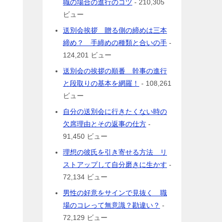
職の場合の進行のコツ
- 210,305
ビュー
送別会挨拶 贈る側の締めは三本
締め？ 手締めの種類と合いの手
-
124,201 ビュー
送別会の挨拶の順番 幹事の進行
と段取りの基本を網羅！
- 108,261
ビュー
自分の送別会に行きたくない時の
欠席理由とその返事の仕方
-
91,450 ビュー
理想の彼氏を引き寄せる方法 リ
ストアップして自分磨きに生かす
-
72,134 ビュー
男性の好意をサインで見抜く 職
場のコレって無意識？勘違い？
-
72,129 ビュー