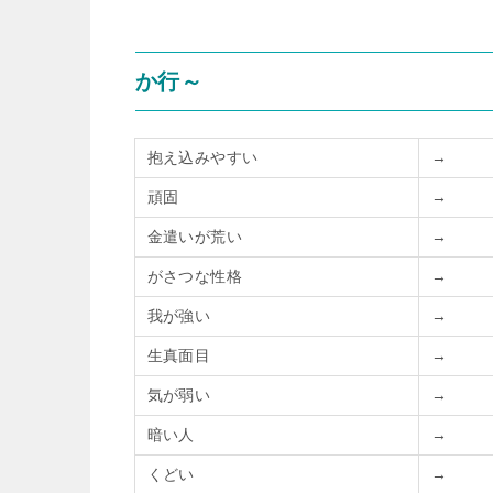
か行～
抱え込みやすい
→
頑固
→
金遣いが荒い
→
がさつな性格
→
我が強い
→
生真面目
→
気が弱い
→
暗い人
→
くどい
→