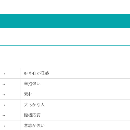
→
好奇心が旺盛
→
辛抱強い
→
素朴
→
大らかな人
→
臨機応変
→
意志が強い