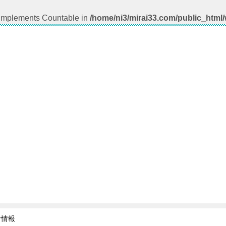
t implements Countable in
/home/ni3/mirai33.com/public_html
者情報