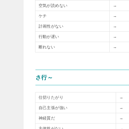
空気が読めない
→
ケチ
→
計画性がない
→
行動が遅い
→
断れない
→
さ行～
仕切りたがり
→
自己主張が強い
→
神経質だ
→
主体性がない
→