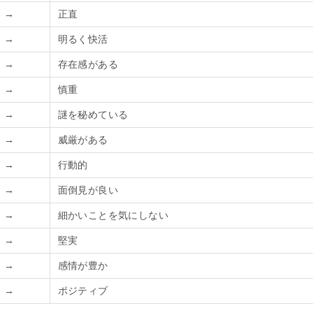
→
正直
→
明るく快活
→
存在感がある
→
慎重
→
謎を秘めている
→
威厳がある
→
行動的
→
面倒見が良い
→
細かいことを気にしない
→
堅実
→
感情が豊か
→
ポジティブ