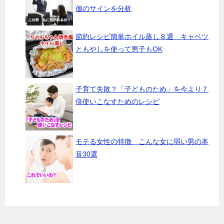
個のサインを分析
節約レシピ簡単ホイル蒸し８選 キャベツ
ともやしを使って男子もOK
子育て失敗？「子どものため」を今より７
倍使いこなすためのレシピ
モテる女性の特徴 こんな女に弱い男の本
音30選