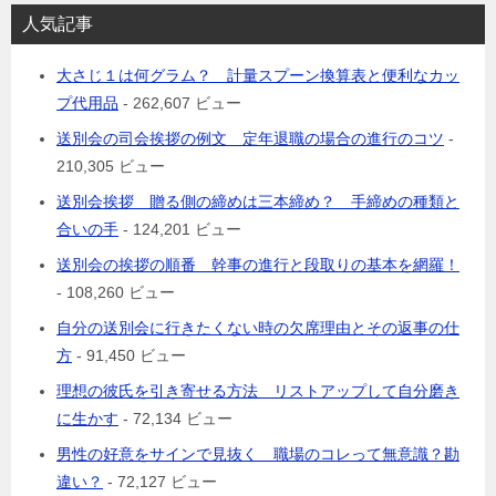
人気記事
大さじ１は何グラム？ 計量スプーン換算表と便利なカッ
プ代用品
- 262,607 ビュー
送別会の司会挨拶の例文 定年退職の場合の進行のコツ
-
210,305 ビュー
送別会挨拶 贈る側の締めは三本締め？ 手締めの種類と
合いの手
- 124,201 ビュー
送別会の挨拶の順番 幹事の進行と段取りの基本を網羅！
- 108,260 ビュー
自分の送別会に行きたくない時の欠席理由とその返事の仕
方
- 91,450 ビュー
理想の彼氏を引き寄せる方法 リストアップして自分磨き
に生かす
- 72,134 ビュー
男性の好意をサインで見抜く 職場のコレって無意識？勘
違い？
- 72,127 ビュー