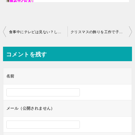
投
食事中にテレビは見ない？しつけのためってスマホは？
クリスマスの飾りを工作で子供ができる立体的なツリーをダウンロード
稿
ナ
コメントを残す
ビ
ゲ
名前
ー
シ
ョ
ン
メール（公開されません）