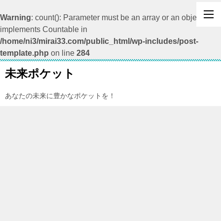
Warning
: count(): Parameter must be an array or an object that
implements Countable in
/home/ni3/mirai33.com/public_html/wp-includes/post-
template.php
on line
284
未来ポケット
あなたの未来に豊かなポケットを！