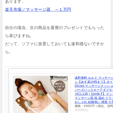
あります。
楽天市場／マッサージ器 ～１万円
自分の場合、次の商品を還暦のプレゼントでもらった
ら喜びますね。
だって、ソファに放置しておいても違和感ないですか
ら。
送料無料 ルルド マッサー
ン【あす楽14時まで】ポイ
OUrde マッサージクッシ
バーズパックカーアダプター付
-HCL139 ]【smtb-F】
マッサージ器 枕 温め ドラ
おしゃれ 結婚祝い 雑貨 小
価格：6600円（税込、送料
3/30時点)