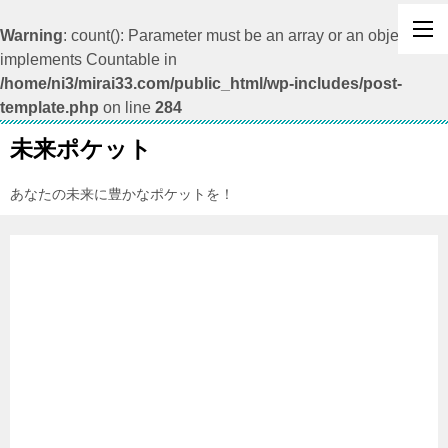
Warning
: count(): Parameter must be an array or an object that
implements Countable in
/home/ni3/mirai33.com/public_html/wp-includes/post-
template.php
on line
284
未来ポケット
あなたの未来に豊かなポケットを！