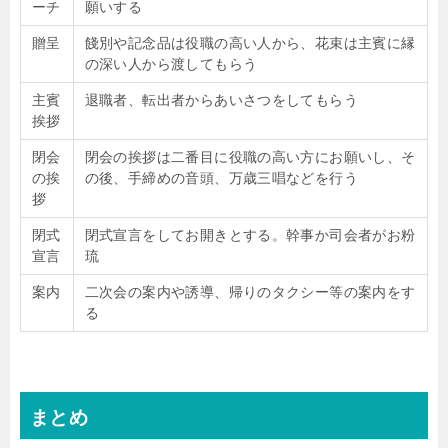
ーチ
願いする
贈呈
餞別や記念品は役職の高い人から、花束は主賓に縁
の深い人から渡してもらう
主賓
退職者、転出者からあいさつをしてもらう
挨拶
閉会
閉会の挨拶は二番目に役職の高い方にお願いし、そ
の挨
の後、手締めの音頭、万歳三唱などを行う
拶
閉式
閉式宣言をしてお開きとする。幹事か司会者がお粉
宣言
琉
案内
二次会の案内や誘導、帰りのタクシー等の案内をす
る
まとめ