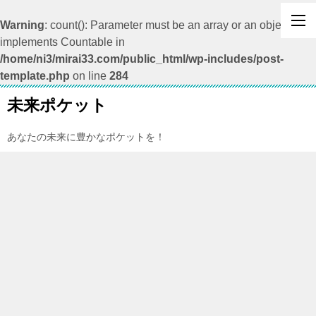
Warning
: count(): Parameter must be an array or an object that
implements Countable in
/home/ni3/mirai33.com/public_html/wp-includes/post-
template.php
on line
284
未来ポケット
あなたの未来に豊かなポケットを！