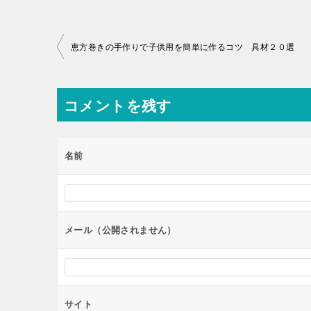
投
恵方巻きの手作りで子供用を簡単に作るコツ 具材２０選
稿
ナ
コメントを残す
ビ
ゲ
ー
名前
シ
ョ
ン
メール（公開されません）
サイト