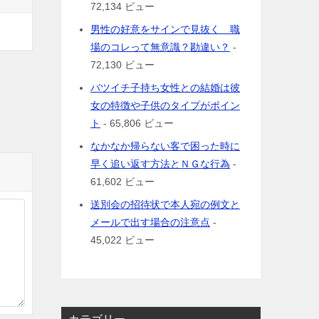
72,134 ビュー
男性の好意をサインで見抜く 職
場のコレって無意識？勘違い？
-
72,130 ビュー
バツイチ子持ち女性との結婚は彼
女の特徴や子供のタイプがポイン
ト
- 65,806 ビュー
なかなか帰らない客で困った時に
早く追い返す方法とＮＧな行為
-
61,602 ビュー
送別会の招待状で本人宛の例文と
メールで出す場合の注意点
-
45,022 ビュー