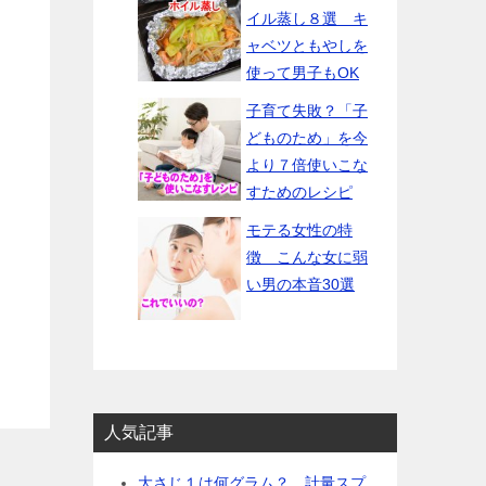
イル蒸し８選 キ
ャベツともやしを
使って男子もOK
子育て失敗？「子
どものため」を今
より７倍使いこな
すためのレシピ
モテる女性の特
徴 こんな女に弱
い男の本音30選
人気記事
大さじ１は何グラム？ 計量スプ