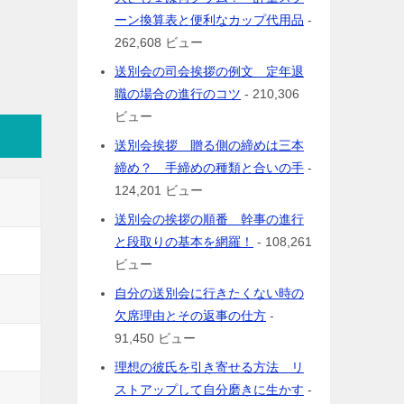
ーン換算表と便利なカップ代用品
-
262,608 ビュー
送別会の司会挨拶の例文 定年退
職の場合の進行のコツ
- 210,306
ビュー
送別会挨拶 贈る側の締めは三本
締め？ 手締めの種類と合いの手
-
124,201 ビュー
送別会の挨拶の順番 幹事の進行
と段取りの基本を網羅！
- 108,261
ビュー
自分の送別会に行きたくない時の
欠席理由とその返事の仕方
-
91,450 ビュー
理想の彼氏を引き寄せる方法 リ
ストアップして自分磨きに生かす
-