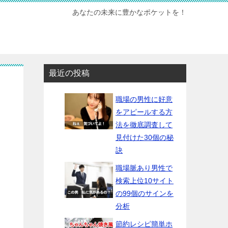
あなたの未来に豊かなポケットを！
最近の投稿
職場の男性に好意
をアピールする方
法を徹底調査して
見付けた30個の秘
訣
職場脈あり男性で
検索上位10サイト
の99個のサインを
分析
節約レシピ簡単ホ