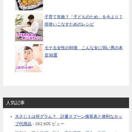
子育て失敗？「子どものため」を今より７
倍使いこなすためのレシピ
モテる女性の特徴 こんな女に弱い男の本
音30選
人気記事
大さじ１は何グラム？ 計量スプーン換算表と便利なカッ
プ代用品
- 262,605 ビュー