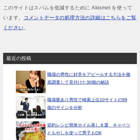
このサイトはスパムを低減するために Akismet を使って
います。
コメントデータの処理方法の詳細はこちらをご覧
ください
。
最近の投稿
職場の男性に好意をアピールする方法を徹
底調査して見付けた30個の秘訣
職場脈あり男性で検索上位10サイトの99
個のサインを分析
節約レシピ簡単ホイル蒸し８選 キャベツ
ともやしを使って男子もOK