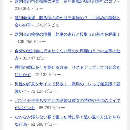
送別会の司会挨拶の例文 定年退職の場合の進行のコツ
-
210,301 ビュー
送別会挨拶 贈る側の締めは三本締め？ 手締めの種類と
合いの手
- 124,196 ビュー
送別会の挨拶の順番 幹事の進行と段取りの基本を網羅！
- 108,258 ビュー
自分の送別会に行きたくない時の欠席理由とその返事の仕
方
- 91,447 ビュー
理想の彼氏を引き寄せる方法 リストアップして自分磨き
に生かす
- 72,132 ビュー
男性の好意をサインで見抜く 職場のコレって無意識？勘
違い？
- 72,124 ビュー
バツイチ子持ち女性との結婚は彼女の特徴や子供のタイプ
がポイント
- 65,797 ビュー
なかなか帰らない客で困った時に早く追い返す方法とＮＧ
な行為
- 61,588 ビュー