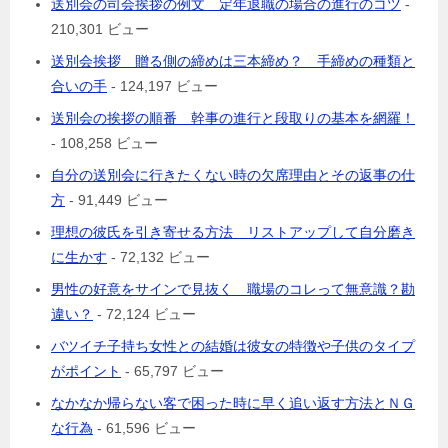
送別会の司会挨拶の例文 定年退職の場合の進行のコツ
-
210,301 ビュー
送別会挨拶 贈る側の締めは三本締め？ 手締めの種類と
合いの手
- 124,197 ビュー
送別会の挨拶の順番 幹事の進行と段取りの基本を網羅！
- 108,258 ビュー
自分の送別会に行きたくない時の欠席理由とその返事の仕
方
- 91,449 ビュー
理想の彼氏を引き寄せる方法 リストアップして自分磨き
に生かす
- 72,132 ビュー
男性の好意をサインで見抜く 職場のコレって無意識？勘
違い？
- 72,124 ビュー
バツイチ子持ち女性との結婚は彼女の特徴や子供のタイプ
がポイント
- 65,797 ビュー
なかなか帰らない客で困った時に早く追い返す方法とＮＧ
な行為
- 61,596 ビュー