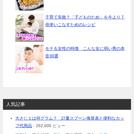
子育て失敗？「子どものため」を今より７
倍使いこなすためのレシピ
モテる女性の特徴 こんな女に弱い男の本
音30選
人気記事
大さじ１は何グラム？ 計量スプーン換算表と便利なカッ
プ代用品
- 262,605 ビュー