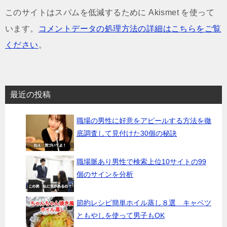
このサイトはスパムを低減するために Akismet を使って
います。
コメントデータの処理方法の詳細はこちらをご覧
ください
。
最近の投稿
職場の男性に好意をアピールする方法を徹
底調査して見付けた30個の秘訣
職場脈あり男性で検索上位10サイトの99
個のサインを分析
節約レシピ簡単ホイル蒸し８選 キャベツ
ともやしを使って男子もOK