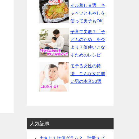
イル蒸し８選 キ
ャベツともやしを
使って男子もOK
子育て失敗？「子
どものため」を今
より７倍使いこな
すためのレシピ
モテる女性の特
徴 こんな女に弱
い男の本音30選
人気記事
大さじ１は何グラム？ 計量スプ