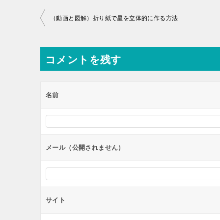
投
（動画と図解）折り紙で星を立体的に作る方法
稿
ナ
コメントを残す
ビ
ゲ
ー
名前
シ
ョ
ン
メール（公開されません）
サイト