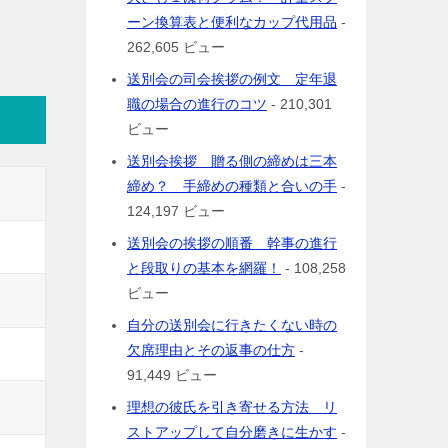
ーン換算表と便利なカップ代用品
-
262,605 ビュー
送別会の司会挨拶の例文 定年退
職の場合の進行のコツ
- 210,301
ビュー
送別会挨拶 贈る側の締めは三本
締め？ 手締めの種類と合いの手
-
124,197 ビュー
送別会の挨拶の順番 幹事の進行
と段取りの基本を網羅！
- 108,258
ビュー
自分の送別会に行きたくない時の
欠席理由とその返事の仕方
-
91,449 ビュー
理想の彼氏を引き寄せる方法 リ
ストアップして自分磨きに生かす
-