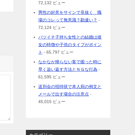
72,132 ビュー
男性の好意をサインで見抜く 職
場のコレって無意識？勘違い？
-
72,124 ビュー
バツイチ子持ち女性との結婚は彼
女の特徴や子供のタイプがポイン
ト
- 65,797 ビュー
なかなか帰らない客で困った時に
早く追い返す方法とＮＧな行為
-
61,595 ビュー
送別会の招待状で本人宛の例文と
メールで出す場合の注意点
-
45,015 ビュー