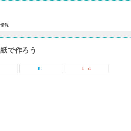
者情報
り紙で作ろう
+1