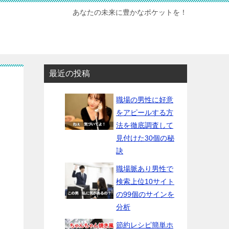
あなたの未来に豊かなポケットを！
最近の投稿
職場の男性に好意
をアピールする方
法を徹底調査して
見付けた30個の秘
訣
職場脈あり男性で
検索上位10サイト
の99個のサインを
分析
節約レシピ簡単ホ