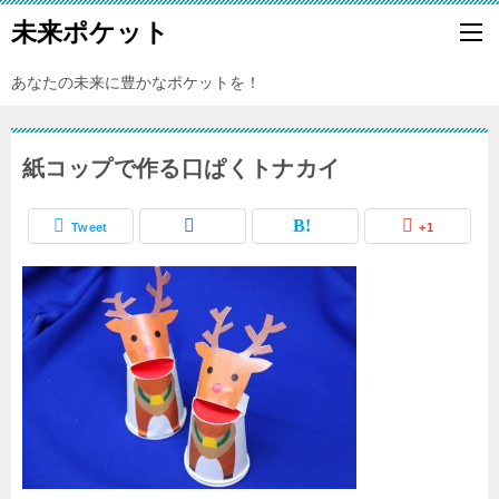
未来ポケット
あなたの未来に豊かなポケットを！
紙コップで作る口ぱくトナカイ
Tweet
+1