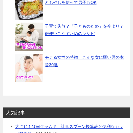
ともやしを使って男子もOK
子育て失敗？「子どものため」を今より７
倍使いこなすためのレシピ
モテる女性の特徴 こんな女に弱い男の本
音30選
人気記事
大さじ１は何グラム？ 計量スプーン換算表と便利なカッ