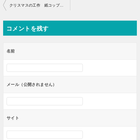
投
クリスマスの工作 紙コップを使って作る口パク トナカイ（型紙ダウンロード無料）
稿
ナ
コメントを残す
ビ
ゲ
名前
ー
シ
ョ
ン
メール（公開されません）
サイト