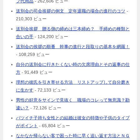
プ代用品
- 262,606 ビュー
送別会の司会挨拶の例文 定年退職の場合の進行のコツ
-
210,303 ビュー
送別会挨拶 贈る側の締めは三本締め？ 手締めの種類と
合いの手
- 124,200 ビュー
送別会の挨拶の順番 幹事の進行と段取りの基本を網羅！
- 108,259 ビュー
自分の送別会に行きたくない時の欠席理由とその返事の仕
方
- 91,449 ビュー
理想の彼氏を引き寄せる方法 リストアップして自分磨き
に生かす
- 72,133 ビュー
男性の好意をサインで見抜く 職場のコレって無意識？勘
違い？
- 72,126 ビュー
バツイチ子持ち女性との結婚は彼女の特徴や子供のタイプ
がポイント
- 65,804 ビュー
なかなか帰らない客で困った時に早く追い返す方法とＮＧ