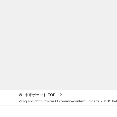
未来ポケット
TOP
<img src="http://mirai33.com/wp-content/uploads/2018/