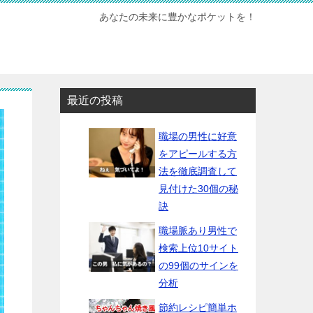
あなたの未来に豊かなポケットを！
最近の投稿
職場の男性に好意
をアピールする方
法を徹底調査して
見付けた30個の秘
訣
職場脈あり男性で
検索上位10サイト
の99個のサインを
分析
節約レシピ簡単ホ