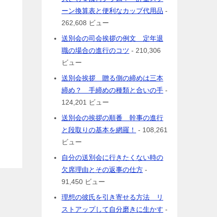
ーン換算表と便利なカップ代用品
-
262,608 ビュー
送別会の司会挨拶の例文 定年退
職の場合の進行のコツ
- 210,306
ビュー
送別会挨拶 贈る側の締めは三本
締め？ 手締めの種類と合いの手
-
124,201 ビュー
送別会の挨拶の順番 幹事の進行
と段取りの基本を網羅！
- 108,261
ビュー
自分の送別会に行きたくない時の
欠席理由とその返事の仕方
-
91,450 ビュー
理想の彼氏を引き寄せる方法 リ
ストアップして自分磨きに生かす
-