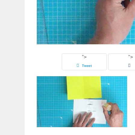
">
">
Tweet