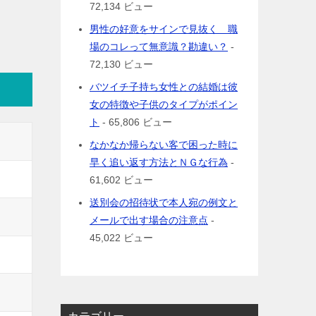
72,134 ビュー
男性の好意をサインで見抜く 職
場のコレって無意識？勘違い？
-
72,130 ビュー
バツイチ子持ち女性との結婚は彼
女の特徴や子供のタイプがポイン
ト
- 65,806 ビュー
なかなか帰らない客で困った時に
早く追い返す方法とＮＧな行為
-
61,602 ビュー
送別会の招待状で本人宛の例文と
メールで出す場合の注意点
-
45,022 ビュー