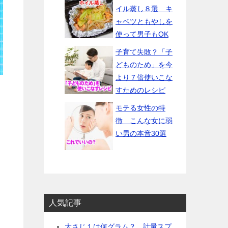
イル蒸し８選 キ
ャベツともやしを
使って男子もOK
子育て失敗？「子
どものため」を今
より７倍使いこな
すためのレシピ
モテる女性の特
徴 こんな女に弱
い男の本音30選
人気記事
大さじ１は何グラム？ 計量スプ