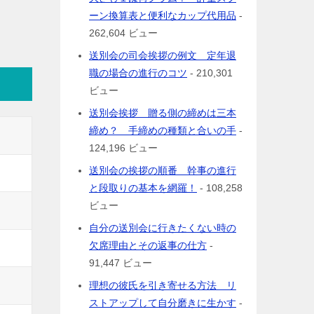
ーン換算表と便利なカップ代用品
-
262,604 ビュー
送別会の司会挨拶の例文 定年退
職の場合の進行のコツ
- 210,301
ビュー
送別会挨拶 贈る側の締めは三本
締め？ 手締めの種類と合いの手
-
124,196 ビュー
送別会の挨拶の順番 幹事の進行
と段取りの基本を網羅！
- 108,258
ビュー
自分の送別会に行きたくない時の
欠席理由とその返事の仕方
-
91,447 ビュー
理想の彼氏を引き寄せる方法 リ
ストアップして自分磨きに生かす
-