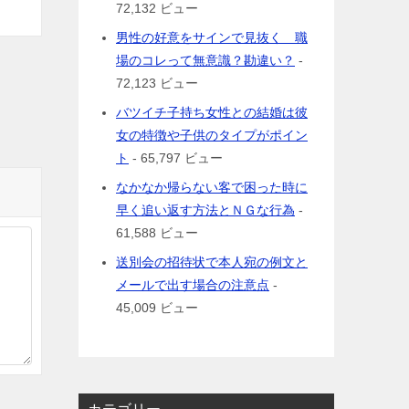
72,132 ビュー
男性の好意をサインで見抜く 職
場のコレって無意識？勘違い？
-
72,123 ビュー
バツイチ子持ち女性との結婚は彼
女の特徴や子供のタイプがポイン
ト
- 65,797 ビュー
なかなか帰らない客で困った時に
早く追い返す方法とＮＧな行為
-
61,588 ビュー
送別会の招待状で本人宛の例文と
メールで出す場合の注意点
-
45,009 ビュー