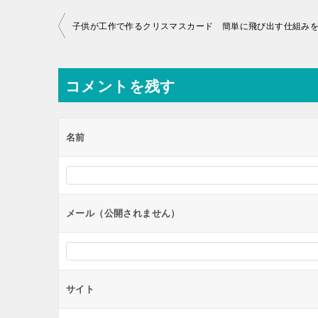
投
子供が工作で作るクリスマスカード 簡単に飛び出す仕組み
稿
ナ
コメントを残す
ビ
ゲ
ー
名前
シ
ョ
ン
メール（公開されません）
サイト