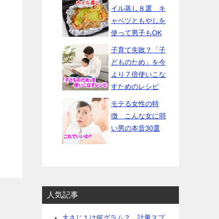
イル蒸し８選 キ
ャベツともやしを
使って男子もOK
子育て失敗？「子
どものため」を今
より７倍使いこな
すためのレシピ
モテる女性の特
徴 こんな女に弱
い男の本音30選
人気記事
大さじ１は何グラム？ 計量スプ