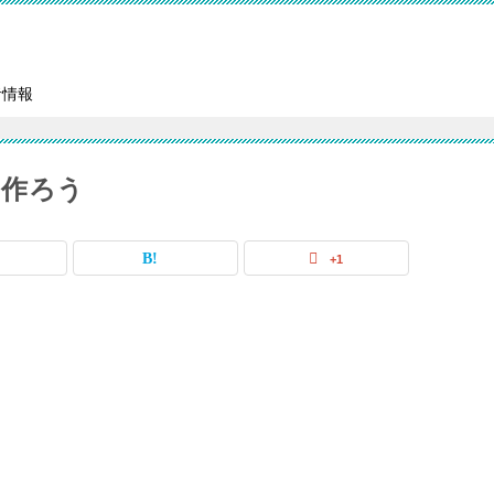
者情報
を作ろう
+1