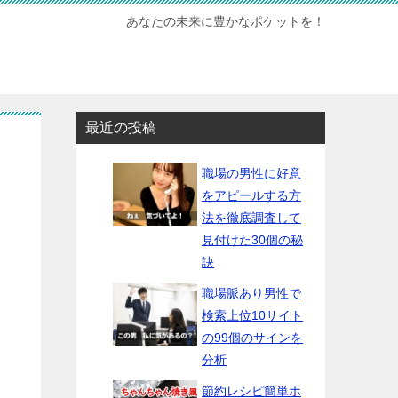
あなたの未来に豊かなポケットを！
最近の投稿
職場の男性に好意
をアピールする方
法を徹底調査して
見付けた30個の秘
訣
職場脈あり男性で
検索上位10サイト
の99個のサインを
分析
節約レシピ簡単ホ