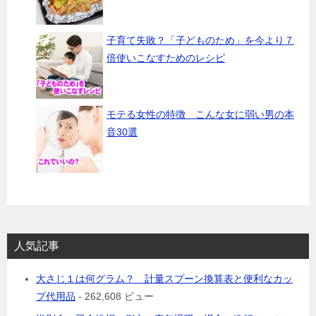
子育て失敗？「子どものため」を今より７
倍使いこなすためのレシピ
モテる女性の特徴 こんな女に弱い男の本
音30選
人気記事
大さじ１は何グラム？ 計量スプーン換算表と便利なカッ
プ代用品
- 262,608 ビュー