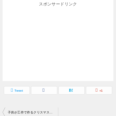
スポンサードリンク
Tweet
+1
投
子供が工作で作るクリスマスカード 簡単に飛び出す仕組みを！