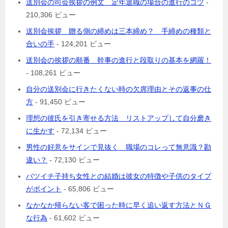
送別会の司会挨拶の例文 定年退職の場合の進行のコツ
-
210,306 ビュー
送別会挨拶 贈る側の締めは三本締め？ 手締めの種類と
合いの手
- 124,201 ビュー
送別会の挨拶の順番 幹事の進行と段取りの基本を網羅！
- 108,261 ビュー
自分の送別会に行きたくない時の欠席理由とその返事の仕
方
- 91,450 ビュー
理想の彼氏を引き寄せる方法 リストアップして自分磨き
に生かす
- 72,134 ビュー
男性の好意をサインで見抜く 職場のコレって無意識？勘
違い？
- 72,130 ビュー
バツイチ子持ち女性との結婚は彼女の特徴や子供のタイプ
がポイント
- 65,806 ビュー
なかなか帰らない客で困った時に早く追い返す方法とＮＧ
な行為
- 61,602 ビュー