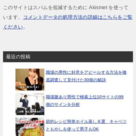
このサイトはスパムを低減するために Akismet を使って
います。
コメントデータの処理方法の詳細はこちらをご覧
ください
。
最近の投稿
職場の男性に好意をアピールする方法を徹
底調査して見付けた30個の秘訣
職場脈あり男性で検索上位10サイトの99
個のサインを分析
節約レシピ簡単ホイル蒸し８選 キャベツ
ともやしを使って男子もOK