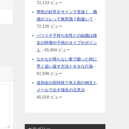
72,133 ビュー
男性の好意をサインで見抜く 職
場のコレって無意識？勘違い？
-
72,126 ビュー
バツイチ子持ち女性との結婚は彼
女の特徴や子供のタイプがポイン
ト
- 65,804 ビュー
なかなか帰らない客で困った時に
早く追い返す方法とＮＧな行為
-
61,598 ビュー
送別会の招待状で本人宛の例文と
メールで出す場合の注意点
-
45,018 ビュー