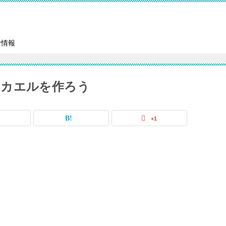
者情報
ンカエルを作ろう
+1