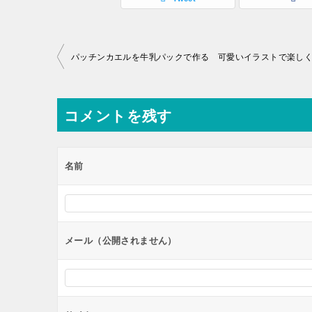
投
稿
ナ
コメントを残す
ビ
ゲ
ー
名前
シ
ョ
ン
メール（公開されません）