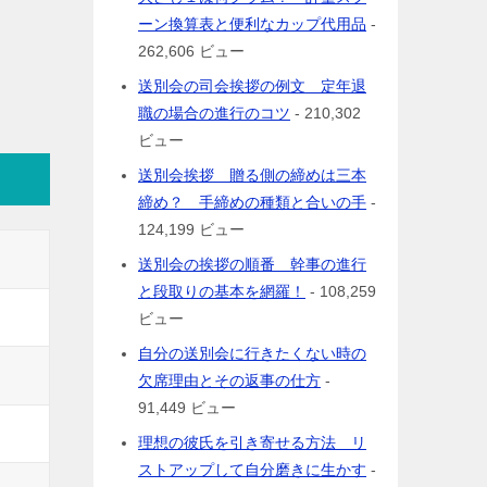
ーン換算表と便利なカップ代用品
-
262,606 ビュー
送別会の司会挨拶の例文 定年退
職の場合の進行のコツ
- 210,302
ビュー
送別会挨拶 贈る側の締めは三本
締め？ 手締めの種類と合いの手
-
124,199 ビュー
送別会の挨拶の順番 幹事の進行
と段取りの基本を網羅！
- 108,259
ビュー
自分の送別会に行きたくない時の
欠席理由とその返事の仕方
-
91,449 ビュー
理想の彼氏を引き寄せる方法 リ
ストアップして自分磨きに生かす
-