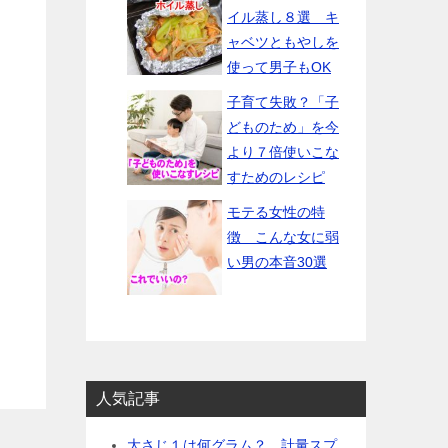
イル蒸し８選 キ
ャベツともやしを
使って男子もOK
子育て失敗？「子
どものため」を今
より７倍使いこな
すためのレシピ
モテる女性の特
徴 こんな女に弱
い男の本音30選
人気記事
大さじ１は何グラム？ 計量スプ