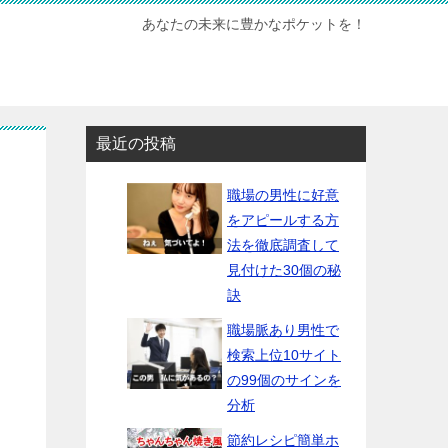
あなたの未来に豊かなポケットを！
最近の投稿
職場の男性に好意
をアピールする方
法を徹底調査して
見付けた30個の秘
訣
職場脈あり男性で
検索上位10サイト
の99個のサインを
分析
節約レシピ簡単ホ