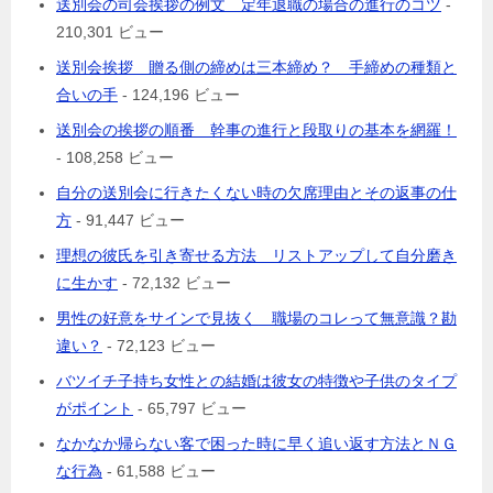
送別会の司会挨拶の例文 定年退職の場合の進行のコツ
-
210,301 ビュー
送別会挨拶 贈る側の締めは三本締め？ 手締めの種類と
合いの手
- 124,196 ビュー
送別会の挨拶の順番 幹事の進行と段取りの基本を網羅！
- 108,258 ビュー
自分の送別会に行きたくない時の欠席理由とその返事の仕
方
- 91,447 ビュー
理想の彼氏を引き寄せる方法 リストアップして自分磨き
に生かす
- 72,132 ビュー
男性の好意をサインで見抜く 職場のコレって無意識？勘
違い？
- 72,123 ビュー
バツイチ子持ち女性との結婚は彼女の特徴や子供のタイプ
がポイント
- 65,797 ビュー
なかなか帰らない客で困った時に早く追い返す方法とＮＧ
な行為
- 61,588 ビュー