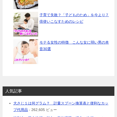
子育て失敗？「子どものため」を今より７
倍使いこなすためのレシピ
モテる女性の特徴 こんな女に弱い男の本
音30選
人気記事
大さじ１は何グラム？ 計量スプーン換算表と便利なカッ
プ代用品
- 262,605 ビュー