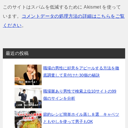
このサイトはスパムを低減するために Akismet を使って
います。
コメントデータの処理方法の詳細はこちらをご覧
ください
。
最近の投稿
職場の男性に好意をアピールする方法を徹
底調査して見付けた30個の秘訣
職場脈あり男性で検索上位10サイトの99
個のサインを分析
節約レシピ簡単ホイル蒸し８選 キャベツ
ともやしを使って男子もOK