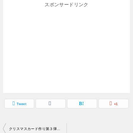
スポンサードリンク
Tweet
+1
投
クリスマスカード作り第３弾 子どもとも作れる飛び出す仕組みの立体ツリーをダウンロード