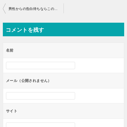
投
男性からの告白待ちならこのサインを見逃さずに上手な返事を
稿
ナ
コメントを残す
ビ
ゲ
名前
ー
シ
ョ
ン
メール（公開されません）
サイト