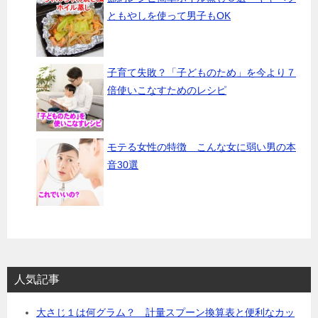
ともやしを使って男子もOK
子育て失敗？「子どものため」を今より７
倍使いこなすためのレシピ
モテる女性の特徴 こんな女に弱い男の本
音30選
人気記事
大さじ１は何グラム？ 計量スプーン換算表と便利なカッ