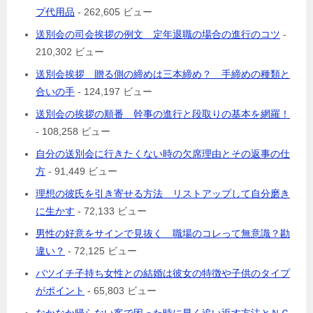
プ代用品
- 262,605 ビュー
送別会の司会挨拶の例文 定年退職の場合の進行のコツ
-
210,302 ビュー
送別会挨拶 贈る側の締めは三本締め？ 手締めの種類と
合いの手
- 124,197 ビュー
送別会の挨拶の順番 幹事の進行と段取りの基本を網羅！
- 108,258 ビュー
自分の送別会に行きたくない時の欠席理由とその返事の仕
方
- 91,449 ビュー
理想の彼氏を引き寄せる方法 リストアップして自分磨き
に生かす
- 72,133 ビュー
男性の好意をサインで見抜く 職場のコレって無意識？勘
違い？
- 72,125 ビュー
バツイチ子持ち女性との結婚は彼女の特徴や子供のタイプ
がポイント
- 65,803 ビュー