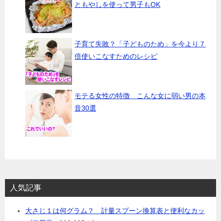
ともやしを使って男子もOK
子育て失敗？「子どものため」を今より７
倍使いこなすためのレシピ
モテる女性の特徴 こんな女に弱い男の本
音30選
人気記事
大さじ１は何グラム？ 計量スプーン換算表と便利なカッ