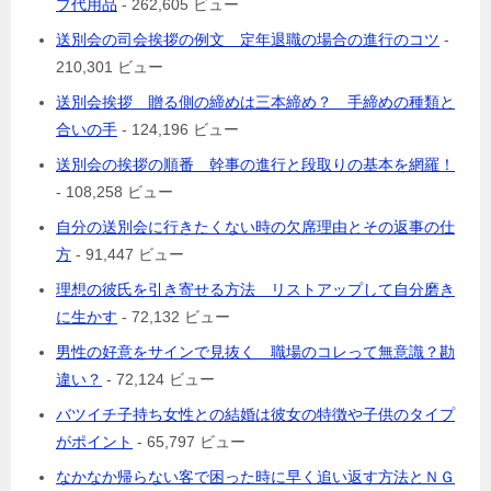
プ代用品
- 262,605 ビュー
送別会の司会挨拶の例文 定年退職の場合の進行のコツ
-
210,301 ビュー
送別会挨拶 贈る側の締めは三本締め？ 手締めの種類と
合いの手
- 124,196 ビュー
送別会の挨拶の順番 幹事の進行と段取りの基本を網羅！
- 108,258 ビュー
自分の送別会に行きたくない時の欠席理由とその返事の仕
方
- 91,447 ビュー
理想の彼氏を引き寄せる方法 リストアップして自分磨き
に生かす
- 72,132 ビュー
男性の好意をサインで見抜く 職場のコレって無意識？勘
違い？
- 72,124 ビュー
バツイチ子持ち女性との結婚は彼女の特徴や子供のタイプ
がポイント
- 65,797 ビュー
なかなか帰らない客で困った時に早く追い返す方法とＮＧ