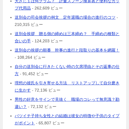
大さじ１は何グラム？ 計量スプーン換算表と便利なカッ
プ代用品
- 262,609 ビュー
送別会の司会挨拶の例文 定年退職の場合の進行のコツ
-
210,315 ビュー
送別会挨拶 贈る側の締めは三本締め？ 手締めの種類と
合いの手
- 124,203 ビュー
送別会の挨拶の順番 幹事の進行と段取りの基本を網羅！
- 108,264 ビュー
自分の送別会に行きたくない時の欠席理由とその返事の仕
方
- 91,452 ビュー
理想の彼氏を引き寄せる方法 リストアップして自分磨き
に生かす
- 72,136 ビュー
男性の好意をサインで見抜く 職場のコレって無意識？勘
違い？
- 72,132 ビュー
バツイチ子持ち女性との結婚は彼女の特徴や子供のタイプ
がポイント
- 65,807 ビュー