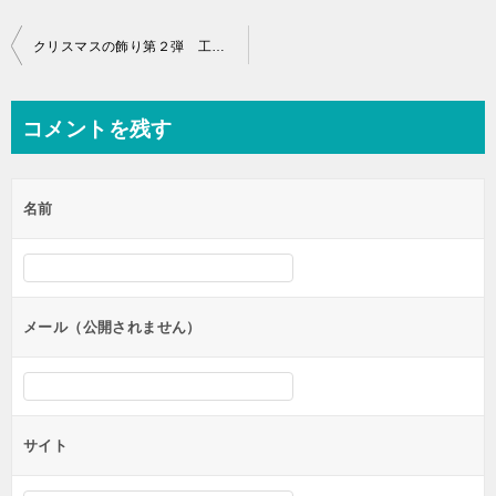
投
クリスマスの飾り第２弾 工作を子供が作る立体ツリーをダウンロード
稿
ナ
コメントを残す
ビ
ゲ
名前
ー
シ
ョ
ン
メール（公開されません）
サイト