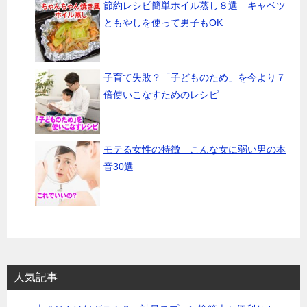
節約レシピ簡単ホイル蒸し８選 キャベツ
ともやしを使って男子もOK
子育て失敗？「子どものため」を今より７
倍使いこなすためのレシピ
モテる女性の特徴 こんな女に弱い男の本
音30選
人気記事