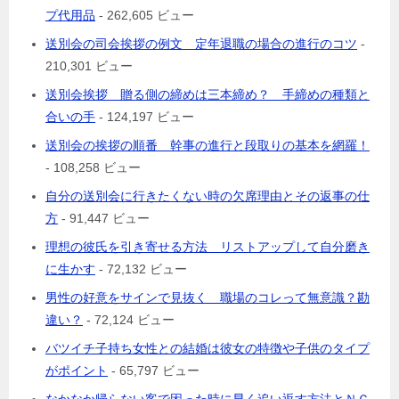
プ代用品
- 262,605 ビュー
送別会の司会挨拶の例文 定年退職の場合の進行のコツ
-
210,301 ビュー
送別会挨拶 贈る側の締めは三本締め？ 手締めの種類と
合いの手
- 124,197 ビュー
送別会の挨拶の順番 幹事の進行と段取りの基本を網羅！
- 108,258 ビュー
自分の送別会に行きたくない時の欠席理由とその返事の仕
方
- 91,447 ビュー
理想の彼氏を引き寄せる方法 リストアップして自分磨き
に生かす
- 72,132 ビュー
男性の好意をサインで見抜く 職場のコレって無意識？勘
違い？
- 72,124 ビュー
バツイチ子持ち女性との結婚は彼女の特徴や子供のタイプ
がポイント
- 65,797 ビュー