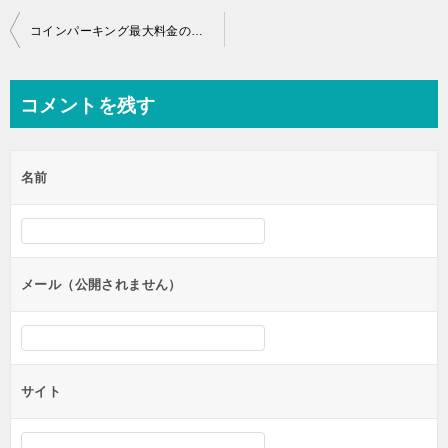
投
コインパーキング最大料金のトラブルを避ける連泊の使い方
稿
ナ
コメントを残す
ビ
ゲ
名前
ー
シ
ョ
ン
メール（公開されません）
サイト