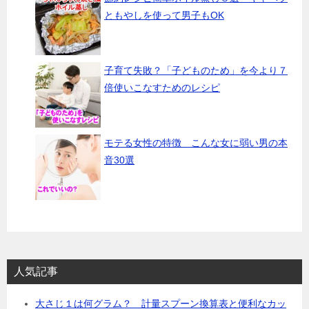
ともやしを使って男子もOK
子育て失敗？「子どものため」を今より７
倍使いこなすためのレシピ
モテる女性の特徴 こんな女に弱い男の本
音30選
人気記事
大さじ１は何グラム？ 計量スプーン換算表と便利なカッ