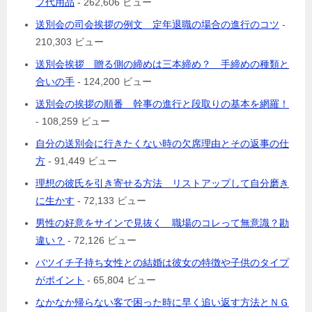
プ代用品
- 262,606 ビュー
送別会の司会挨拶の例文 定年退職の場合の進行のコツ
-
210,303 ビュー
送別会挨拶 贈る側の締めは三本締め？ 手締めの種類と
合いの手
- 124,200 ビュー
送別会の挨拶の順番 幹事の進行と段取りの基本を網羅！
- 108,259 ビュー
自分の送別会に行きたくない時の欠席理由とその返事の仕
方
- 91,449 ビュー
理想の彼氏を引き寄せる方法 リストアップして自分磨き
に生かす
- 72,133 ビュー
男性の好意をサインで見抜く 職場のコレって無意識？勘
違い？
- 72,126 ビュー
バツイチ子持ち女性との結婚は彼女の特徴や子供のタイプ
がポイント
- 65,804 ビュー
なかなか帰らない客で困った時に早く追い返す方法とＮＧ