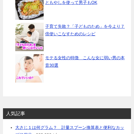
ともやしを使って男子もOK
子育て失敗？「子どものため」を今より７
倍使いこなすためのレシピ
モテる女性の特徴 こんな女に弱い男の本
音30選
人気記事
大さじ１は何グラム？ 計量スプーン換算表と便利なカッ