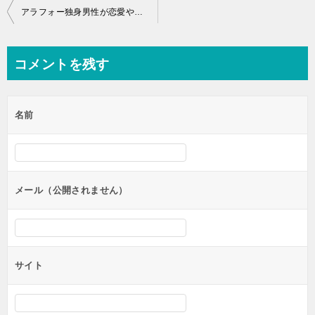
投
アラフォー独身男性が恋愛や結婚を望むなら諦める前に読んで！
稿
ナ
コメントを残す
ビ
ゲ
名前
ー
シ
ョ
ン
メール（公開されません）
サイト