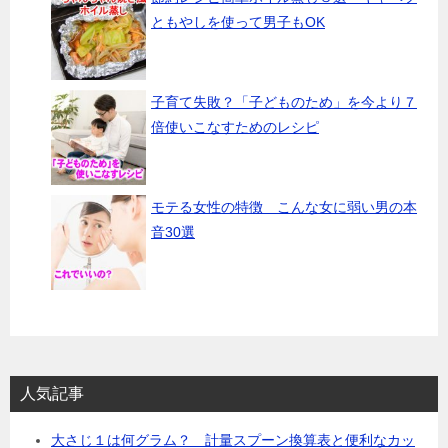
ともやしを使って男子もOK
子育て失敗？「子どものため」を今より７
倍使いこなすためのレシピ
モテる女性の特徴 こんな女に弱い男の本
音30選
人気記事
大さじ１は何グラム？ 計量スプーン換算表と便利なカッ