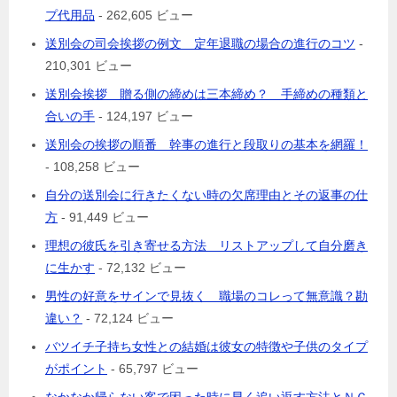
プ代用品
- 262,605 ビュー
送別会の司会挨拶の例文 定年退職の場合の進行のコツ
-
210,301 ビュー
送別会挨拶 贈る側の締めは三本締め？ 手締めの種類と
合いの手
- 124,197 ビュー
送別会の挨拶の順番 幹事の進行と段取りの基本を網羅！
- 108,258 ビュー
自分の送別会に行きたくない時の欠席理由とその返事の仕
方
- 91,449 ビュー
理想の彼氏を引き寄せる方法 リストアップして自分磨き
に生かす
- 72,132 ビュー
男性の好意をサインで見抜く 職場のコレって無意識？勘
違い？
- 72,124 ビュー
バツイチ子持ち女性との結婚は彼女の特徴や子供のタイプ
がポイント
- 65,797 ビュー