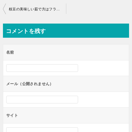
投
枝豆の美味しい茹で方はフライパンで！栄養素や効果と保存方法を紹介
稿
ナ
コメントを残す
ビ
ゲ
名前
ー
シ
ョ
ン
メール（公開されません）
サイト