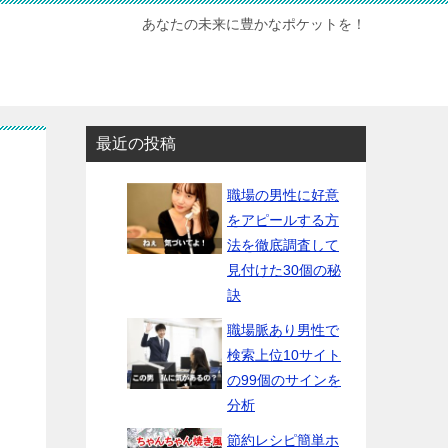
あなたの未来に豊かなポケットを！
最近の投稿
職場の男性に好意
をアピールする方
法を徹底調査して
見付けた30個の秘
訣
職場脈あり男性で
検索上位10サイト
の99個のサインを
分析
節約レシピ簡単ホ