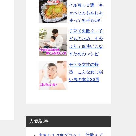
イル蒸し８選 キ
ャベツともやしを
使って男子もOK
子育て失敗？「子
どものため」を今
より７倍使いこな
すためのレシピ
モテる女性の特
徴 こんな女に弱
い男の本音30選
人気記事
大さじ１は何グラム？ 計量スプ