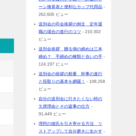
ーン換算表と便利なカップ代用品
-
262,605 ビュー
送別会の司会挨拶の例文 定年退
職の場合の進行のコツ
- 210,302
ビュー
送別会挨拶 贈る側の締めは三本
締め？ 手締めの種類と合いの手
-
124,197 ビュー
送別会の挨拶の順番 幹事の進行
と段取りの基本を網羅！
- 108,258
ビュー
自分の送別会に行きたくない時の
欠席理由とその返事の仕方
-
91,449 ビュー
理想の彼氏を引き寄せる方法 リ
ストアップして自分磨きに生かす
-