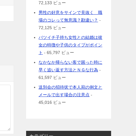
72,133 ビュー
男性の好意をサインで見抜く 職
場のコレって無意識？勘違い？
-
72,125 ビュー
バツイチ子持ち女性との結婚は彼
女の特徴や子供のタイプがポイン
ト
- 65,797 ビュー
なかなか帰らない客で困った時に
早く追い返す方法とＮＧな行為
-
61,597 ビュー
送別会の招待状で本人宛の例文と
メールで出す場合の注意点
-
45,016 ビュー