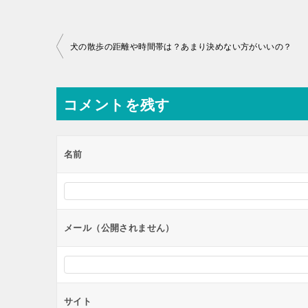
投
犬の散歩の距離や時間帯は？あまり決めない方がいいの？
稿
ナ
コメントを残す
ビ
ゲ
ー
名前
シ
ョ
ン
メール（公開されません）
サイト