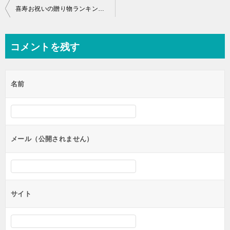
投
喜寿お祝いの贈り物ランキングと喜ばれるメッセージのコツは？
稿
ナ
コメントを残す
ビ
ゲ
名前
ー
シ
ョ
ン
メール（公開されません）
サイト