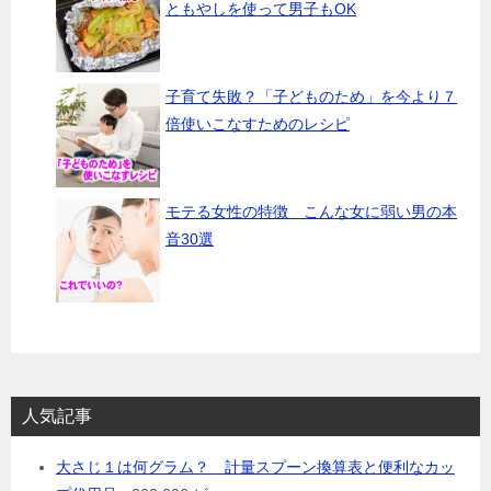
ともやしを使って男子もOK
子育て失敗？「子どものため」を今より７
倍使いこなすためのレシピ
モテる女性の特徴 こんな女に弱い男の本
音30選
人気記事
大さじ１は何グラム？ 計量スプーン換算表と便利なカッ