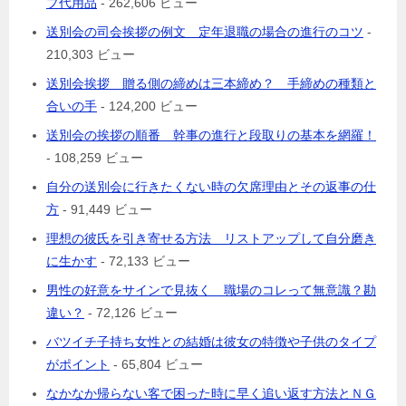
プ代用品
- 262,606 ビュー
送別会の司会挨拶の例文 定年退職の場合の進行のコツ
-
210,303 ビュー
送別会挨拶 贈る側の締めは三本締め？ 手締めの種類と
合いの手
- 124,200 ビュー
送別会の挨拶の順番 幹事の進行と段取りの基本を網羅！
- 108,259 ビュー
自分の送別会に行きたくない時の欠席理由とその返事の仕
方
- 91,449 ビュー
理想の彼氏を引き寄せる方法 リストアップして自分磨き
に生かす
- 72,133 ビュー
男性の好意をサインで見抜く 職場のコレって無意識？勘
違い？
- 72,126 ビュー
バツイチ子持ち女性との結婚は彼女の特徴や子供のタイプ
がポイント
- 65,804 ビュー
なかなか帰らない客で困った時に早く追い返す方法とＮＧ