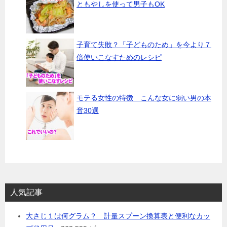
ともやしを使って男子もOK
子育て失敗？「子どものため」を今より７
倍使いこなすためのレシピ
モテる女性の特徴 こんな女に弱い男の本
音30選
人気記事
大さじ１は何グラム？ 計量スプーン換算表と便利なカッ