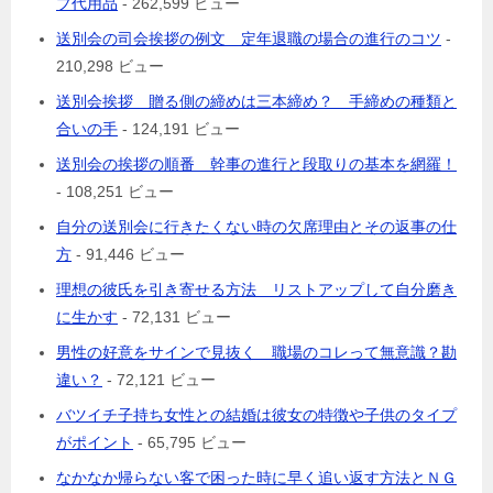
プ代用品
- 262,599 ビュー
送別会の司会挨拶の例文 定年退職の場合の進行のコツ
-
210,298 ビュー
送別会挨拶 贈る側の締めは三本締め？ 手締めの種類と
合いの手
- 124,191 ビュー
送別会の挨拶の順番 幹事の進行と段取りの基本を網羅！
- 108,251 ビュー
自分の送別会に行きたくない時の欠席理由とその返事の仕
方
- 91,446 ビュー
理想の彼氏を引き寄せる方法 リストアップして自分磨き
に生かす
- 72,131 ビュー
男性の好意をサインで見抜く 職場のコレって無意識？勘
違い？
- 72,121 ビュー
バツイチ子持ち女性との結婚は彼女の特徴や子供のタイプ
がポイント
- 65,795 ビュー
なかなか帰らない客で困った時に早く追い返す方法とＮＧ