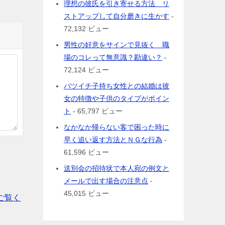
理想の彼氏を引き寄せる方法 リ
ストアップして自分磨きに生かす
-
72,132 ビュー
男性の好意をサインで見抜く 職
場のコレって無意識？勘違い？
-
72,124 ビュー
バツイチ子持ち女性との結婚は彼
女の特徴や子供のタイプがポイン
ト
- 65,797 ビュー
なかなか帰らない客で困った時に
早く追い返す方法とＮＧな行為
-
61,596 ビュー
送別会の招待状で本人宛の例文と
メールで出す場合の注意点
-
45,015 ビュー
ご覧く