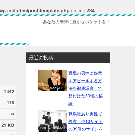
/wp-includes/post-template.php
on line
284
あなたの未来に豊かなポケットを！
最近の投稿
職場の男性に好意
をアピールする方
法を徹底調査して
1442
見付けた30個の秘
118
訣
∞
職場脈あり男性で
検索上位10サイト
.29 KB
の99個のサインを