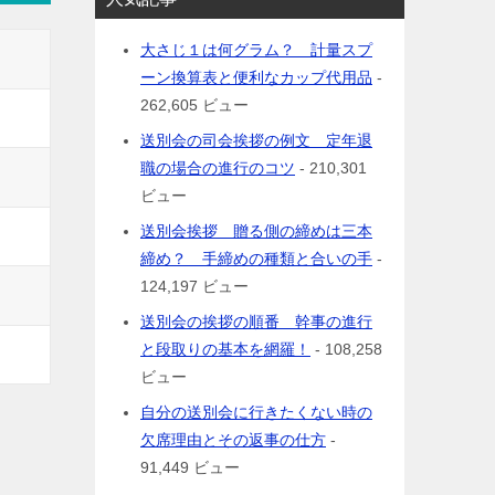
大さじ１は何グラム？ 計量スプ
ーン換算表と便利なカップ代用品
-
262,605 ビュー
送別会の司会挨拶の例文 定年退
職の場合の進行のコツ
- 210,301
ビュー
送別会挨拶 贈る側の締めは三本
締め？ 手締めの種類と合いの手
-
124,197 ビュー
送別会の挨拶の順番 幹事の進行
と段取りの基本を網羅！
- 108,258
ビュー
自分の送別会に行きたくない時の
欠席理由とその返事の仕方
-
91,449 ビュー