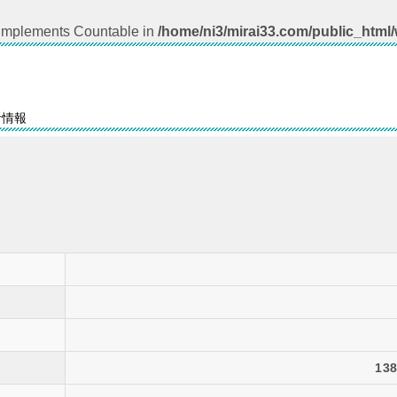
t implements Countable in
/home/ni3/mirai33.com/public_html
者情報
138