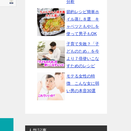
分析
節約レシピ簡単ホ
イル蒸し８選 キ
ャベツともやしを
使って男子もOK
子育て失敗？「子
どものため」を今
より７倍使いこな
すためのレシピ
モテる女性の特
徴 こんな女に弱
い男の本音30選
人気記事