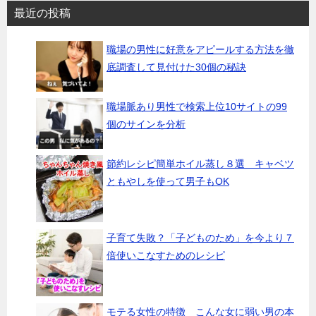
最近の投稿
職場の男性に好意をアピールする方法を徹
底調査して見付けた30個の秘訣
職場脈あり男性で検索上位10サイトの99
個のサインを分析
節約レシピ簡単ホイル蒸し８選 キャベツ
ともやしを使って男子もOK
子育て失敗？「子どものため」を今より７
倍使いこなすためのレシピ
モテる女性の特徴 こんな女に弱い男の本