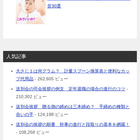
音30選
人気記事
大さじ１は何グラム？ 計量スプーン換算表と便利なカッ
プ代用品
- 262,605 ビュー
送別会の司会挨拶の例文 定年退職の場合の進行のコツ
-
210,302 ビュー
送別会挨拶 贈る側の締めは三本締め？ 手締めの種類と
合いの手
- 124,198 ビュー
送別会の挨拶の順番 幹事の進行と段取りの基本を網羅！
- 108,258 ビュー