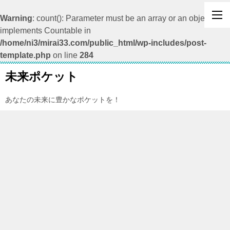
Warning
: count(): Parameter must be an array or an object that
implements Countable in
/home/ni3/mirai33.com/public_html/wp-includes/post-
template.php
on line
284
未来ポケット
あなたの未来に豊かなポケットを！