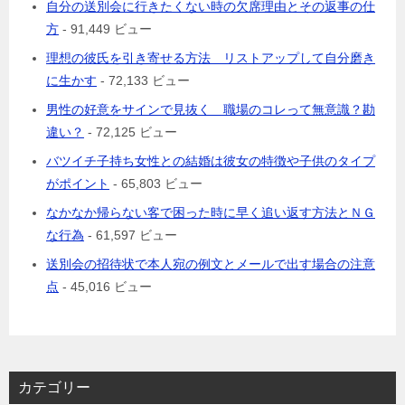
自分の送別会に行きたくない時の欠席理由とその返事の仕
方
- 91,449 ビュー
理想の彼氏を引き寄せる方法 リストアップして自分磨き
に生かす
- 72,133 ビュー
男性の好意をサインで見抜く 職場のコレって無意識？勘
違い？
- 72,125 ビュー
バツイチ子持ち女性との結婚は彼女の特徴や子供のタイプ
がポイント
- 65,803 ビュー
なかなか帰らない客で困った時に早く追い返す方法とＮＧ
な行為
- 61,597 ビュー
送別会の招待状で本人宛の例文とメールで出す場合の注意
点
- 45,016 ビュー
カテゴリー