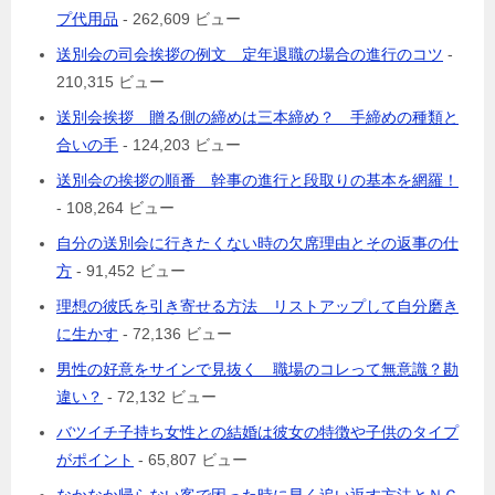
プ代用品
- 262,609 ビュー
送別会の司会挨拶の例文 定年退職の場合の進行のコツ
-
210,315 ビュー
送別会挨拶 贈る側の締めは三本締め？ 手締めの種類と
合いの手
- 124,203 ビュー
送別会の挨拶の順番 幹事の進行と段取りの基本を網羅！
- 108,264 ビュー
自分の送別会に行きたくない時の欠席理由とその返事の仕
方
- 91,452 ビュー
理想の彼氏を引き寄せる方法 リストアップして自分磨き
に生かす
- 72,136 ビュー
男性の好意をサインで見抜く 職場のコレって無意識？勘
違い？
- 72,132 ビュー
バツイチ子持ち女性との結婚は彼女の特徴や子供のタイプ
がポイント
- 65,807 ビュー