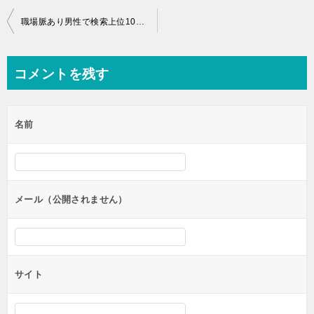
投
職場脈あり男性で検索上位10サイトの99個のサインを分析
稿
ナ
コメントを残す
ビ
ゲ
名前
ー
シ
ョ
ン
メール（公開されません）
サイト