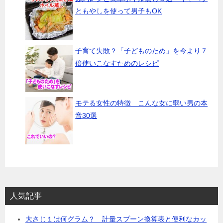
ともやしを使って男子もOK
子育て失敗？「子どものため」を今より７
倍使いこなすためのレシピ
モテる女性の特徴 こんな女に弱い男の本
音30選
人気記事
大さじ１は何グラム？ 計量スプーン換算表と便利なカッ