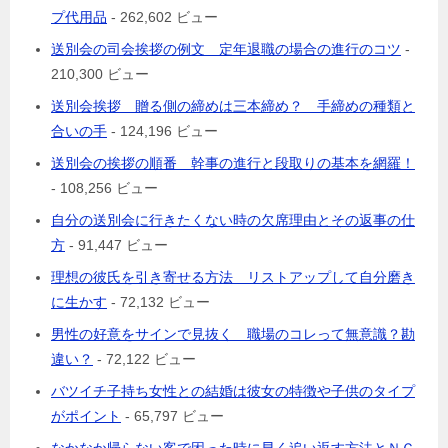
プ代用品
- 262,602 ビュー
送別会の司会挨拶の例文 定年退職の場合の進行のコツ
-
210,300 ビュー
送別会挨拶 贈る側の締めは三本締め？ 手締めの種類と
合いの手
- 124,196 ビュー
送別会の挨拶の順番 幹事の進行と段取りの基本を網羅！
- 108,256 ビュー
自分の送別会に行きたくない時の欠席理由とその返事の仕
方
- 91,447 ビュー
理想の彼氏を引き寄せる方法 リストアップして自分磨き
に生かす
- 72,132 ビュー
男性の好意をサインで見抜く 職場のコレって無意識？勘
違い？
- 72,122 ビュー
バツイチ子持ち女性との結婚は彼女の特徴や子供のタイプ
がポイント
- 65,797 ビュー