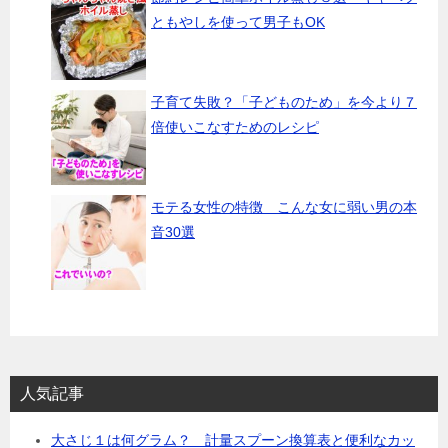
ともやしを使って男子もOK
子育て失敗？「子どものため」を今より７
倍使いこなすためのレシピ
モテる女性の特徴 こんな女に弱い男の本
音30選
人気記事
大さじ１は何グラム？ 計量スプーン換算表と便利なカッ