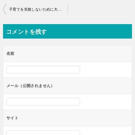
投
子育てを失敗しないために大変だけどやって良かったこと８選
稿
ナ
コメントを残す
ビ
ゲ
名前
ー
シ
ョ
ン
メール（公開されません）
サイト