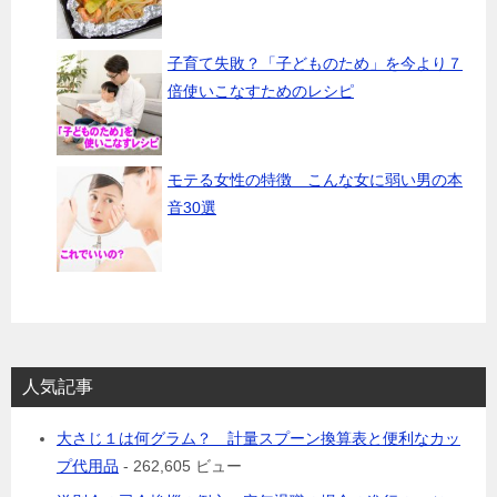
子育て失敗？「子どものため」を今より７
倍使いこなすためのレシピ
モテる女性の特徴 こんな女に弱い男の本
音30選
人気記事
大さじ１は何グラム？ 計量スプーン換算表と便利なカッ
プ代用品
- 262,605 ビュー