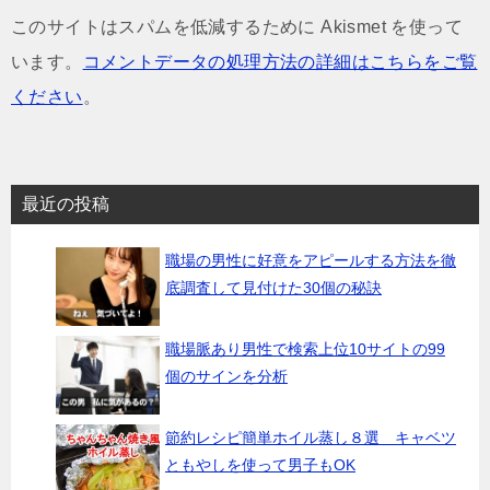
このサイトはスパムを低減するために Akismet を使って
います。
コメントデータの処理方法の詳細はこちらをご覧
ください
。
最近の投稿
職場の男性に好意をアピールする方法を徹
底調査して見付けた30個の秘訣
職場脈あり男性で検索上位10サイトの99
個のサインを分析
節約レシピ簡単ホイル蒸し８選 キャベツ
ともやしを使って男子もOK