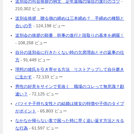
送別会の司会挨拶の例文 定年退職の場合の進行のコツ
-
210,302 ビュー
送別会挨拶 贈る側の締めは三本締め？ 手締めの種類と
合いの手
- 124,198 ビュー
送別会の挨拶の順番 幹事の進行と段取りの基本を網羅！
- 108,258 ビュー
自分の送別会に行きたくない時の欠席理由とその返事の仕
方
- 91,449 ビュー
理想の彼氏を引き寄せる方法 リストアップして自分磨き
に生かす
- 72,133 ビュー
男性の好意をサインで見抜く 職場のコレって無意識？勘
違い？
- 72,125 ビュー
バツイチ子持ち女性との結婚は彼女の特徴や子供のタイプ
がポイント
- 65,803 ビュー
なかなか帰らない客で困った時に早く追い返す方法とＮＧ
な行為
- 61,597 ビュー