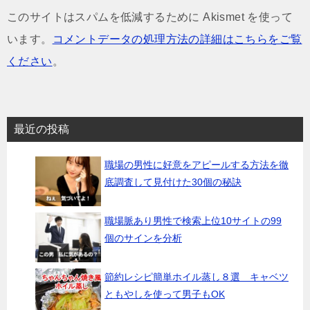
このサイトはスパムを低減するために Akismet を使って
います。
コメントデータの処理方法の詳細はこちらをご覧
ください
。
最近の投稿
職場の男性に好意をアピールする方法を徹
底調査して見付けた30個の秘訣
職場脈あり男性で検索上位10サイトの99
個のサインを分析
節約レシピ簡単ホイル蒸し８選 キャベツ
ともやしを使って男子もOK