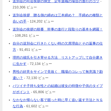
送別会の司会挨拶の例文 定年退職の場合の進行のコツ
-
210,306 ビュー
送別会挨拶 贈る側の締めは三本締め？ 手締めの種類と
合いの手
- 124,202 ビュー
送別会の挨拶の順番 幹事の進行と段取りの基本を網羅！
- 108,261 ビュー
自分の送別会に行きたくない時の欠席理由とその返事の仕
方
- 91,451 ビュー
理想の彼氏を引き寄せる方法 リストアップして自分磨き
に生かす
- 72,134 ビュー
男性の好意をサインで見抜く 職場のコレって無意識？勘
違い？
- 72,130 ビュー
バツイチ子持ち女性との結婚は彼女の特徴や子供のタイプ
がポイント
- 65,806 ビュー
なかなか帰らない客で困った時に早く追い返す方法とＮＧ
な行為
- 61,602 ビュー