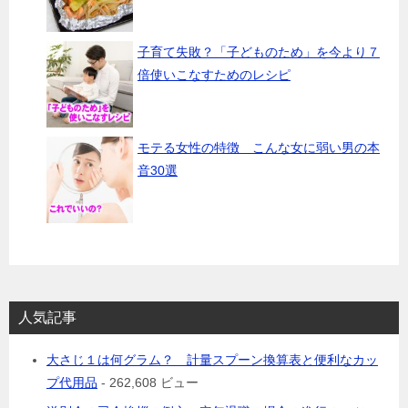
子育て失敗？「子どものため」を今より７
倍使いこなすためのレシピ
モテる女性の特徴 こんな女に弱い男の本
音30選
人気記事
大さじ１は何グラム？ 計量スプーン換算表と便利なカッ
プ代用品
- 262,608 ビュー