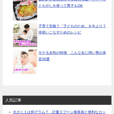
ともやしを使って男子もOK
子育て失敗？「子どものため」を今より７
倍使いこなすためのレシピ
モテる女性の特徴 こんな女に弱い男の本
音30選
人気記事
大さじ１は何グラム？ 計量スプーン換算表と便利なカッ