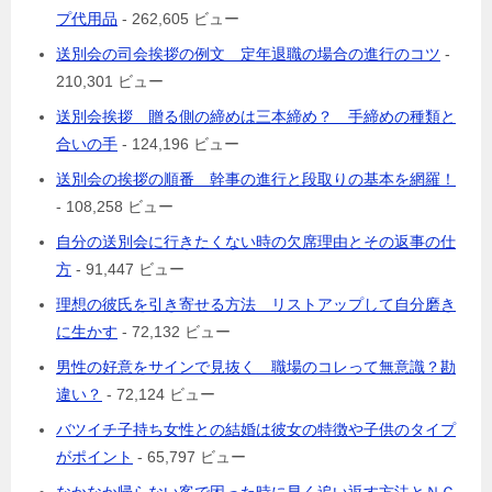
プ代用品
- 262,605 ビュー
送別会の司会挨拶の例文 定年退職の場合の進行のコツ
-
210,301 ビュー
送別会挨拶 贈る側の締めは三本締め？ 手締めの種類と
合いの手
- 124,196 ビュー
送別会の挨拶の順番 幹事の進行と段取りの基本を網羅！
- 108,258 ビュー
自分の送別会に行きたくない時の欠席理由とその返事の仕
方
- 91,447 ビュー
理想の彼氏を引き寄せる方法 リストアップして自分磨き
に生かす
- 72,132 ビュー
男性の好意をサインで見抜く 職場のコレって無意識？勘
違い？
- 72,124 ビュー
バツイチ子持ち女性との結婚は彼女の特徴や子供のタイプ
がポイント
- 65,797 ビュー