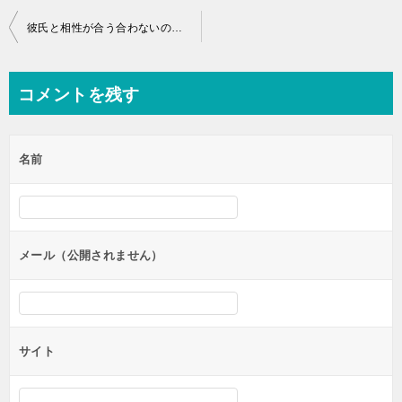
投
彼氏と相性が合う合わないのチェック項目と結婚に重要な10のポイント
稿
ナ
コメントを残す
ビ
ゲ
名前
ー
シ
ョ
ン
メール（公開されません）
サイト