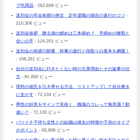
プ代用品
- 262,608 ビュー
送別会の司会挨拶の例文 定年退職の場合の進行のコツ
-
210,306 ビュー
送別会挨拶 贈る側の締めは三本締め？ 手締めの種類と
合いの手
- 124,201 ビュー
送別会の挨拶の順番 幹事の進行と段取りの基本を網羅！
- 108,261 ビュー
自分の送別会に行きたくない時の欠席理由とその返事の仕
方
- 91,450 ビュー
理想の彼氏を引き寄せる方法 リストアップして自分磨き
に生かす
- 72,134 ビュー
男性の好意をサインで見抜く 職場のコレって無意識？勘
違い？
- 72,130 ビュー
バツイチ子持ち女性との結婚は彼女の特徴や子供のタイプ
がポイント
- 65,806 ビュー