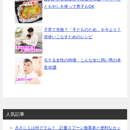
ともやしを使って男子もOK
子育て失敗？「子どものため」を今より７
倍使いこなすためのレシピ
モテる女性の特徴 こんな女に弱い男の本
音30選
人気記事
大さじ１は何グラム？ 計量スプーン換算表と便利なカッ