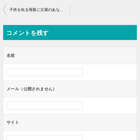
投
子供を叱る母親に父親のあなたはどうする？追いつめるのは…
稿
ナ
コメントを残す
ビ
ゲ
名前
ー
シ
ョ
ン
メール（公開されません）
サイト