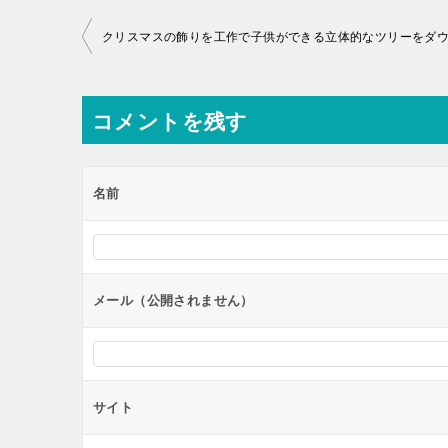
投
クリスマスの飾りを工作で子供ができる立体的なツリーをダ
稿
ナ
コメントを残す
ビ
ゲ
ー
名前
シ
ョ
ン
メール（公開されません）
サイト