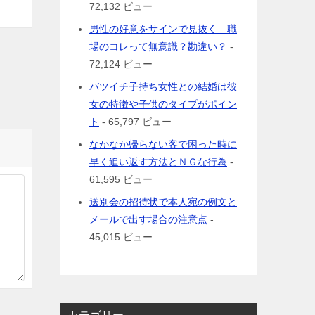
72,132 ビュー
男性の好意をサインで見抜く 職
場のコレって無意識？勘違い？
-
72,124 ビュー
バツイチ子持ち女性との結婚は彼
女の特徴や子供のタイプがポイン
ト
- 65,797 ビュー
なかなか帰らない客で困った時に
早く追い返す方法とＮＧな行為
-
61,595 ビュー
送別会の招待状で本人宛の例文と
メールで出す場合の注意点
-
45,015 ビュー