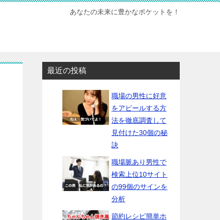
あなたの未来に豊かなポケットを！
最近の投稿
職場の男性に好意
をアピールする方
法を徹底調査して
見付けた30個の秘
訣
職場脈あり男性で
検索上位10サイト
の99個のサインを
分析
節約レシピ簡単ホ