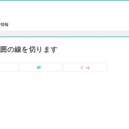
者情報
囲の線を切ります
+1