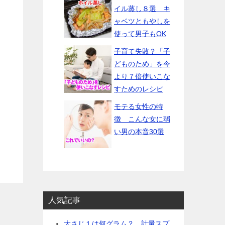
イル蒸し８選 キ
ャベツともやしを
使って男子もOK
子育て失敗？「子
どものため」を今
より７倍使いこな
すためのレシピ
モテる女性の特
徴 こんな女に弱
い男の本音30選
人気記事
大さじ１は何グラム？ 計量スプ