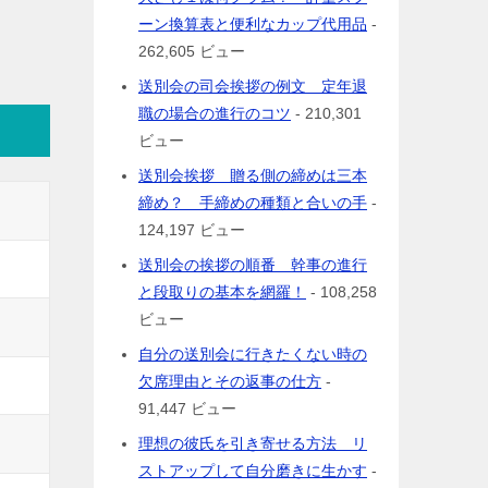
ーン換算表と便利なカップ代用品
-
262,605 ビュー
送別会の司会挨拶の例文 定年退
職の場合の進行のコツ
- 210,301
ビュー
送別会挨拶 贈る側の締めは三本
締め？ 手締めの種類と合いの手
-
124,197 ビュー
送別会の挨拶の順番 幹事の進行
と段取りの基本を網羅！
- 108,258
ビュー
自分の送別会に行きたくない時の
欠席理由とその返事の仕方
-
91,447 ビュー
理想の彼氏を引き寄せる方法 リ
ストアップして自分磨きに生かす
-