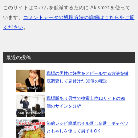
このサイトはスパムを低減するために Akismet を使って
います。
コメントデータの処理方法の詳細はこちらをご覧
ください
。
最近の投稿
職場の男性に好意をアピールする方法を徹
底調査して見付けた30個の秘訣
職場脈あり男性で検索上位10サイトの99
個のサインを分析
節約レシピ簡単ホイル蒸し８選 キャベツ
ともやしを使って男子もOK