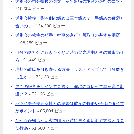
送別会の司会挨拶の例文 定年退職の場合の進行のコツ
-
210,304 ビュー
送別会挨拶 贈る側の締めは三本締め？ 手締めの種類と
合いの手
- 124,200 ビュー
送別会の挨拶の順番 幹事の進行と段取りの基本を網羅！
- 108,259 ビュー
自分の送別会に行きたくない時の欠席理由とその返事の仕
方
- 91,449 ビュー
理想の彼氏を引き寄せる方法 リストアップして自分磨き
に生かす
- 72,133 ビュー
男性の好意をサインで見抜く 職場のコレって無意識？勘
違い？
- 72,126 ビュー
バツイチ子持ち女性との結婚は彼女の特徴や子供のタイプ
がポイント
- 65,804 ビュー
なかなか帰らない客で困った時に早く追い返す方法とＮＧ
な行為
- 61,600 ビュー