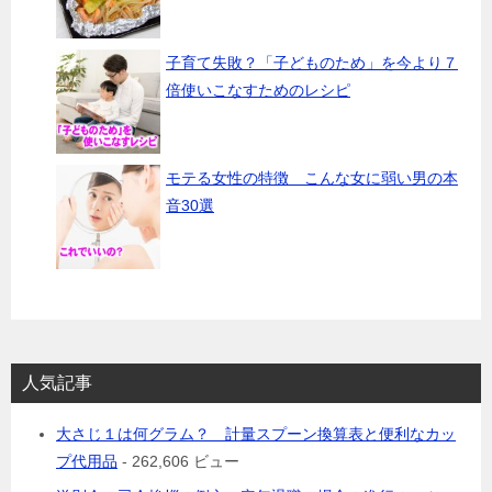
子育て失敗？「子どものため」を今より７
倍使いこなすためのレシピ
モテる女性の特徴 こんな女に弱い男の本
音30選
人気記事
大さじ１は何グラム？ 計量スプーン換算表と便利なカッ
プ代用品
- 262,606 ビュー