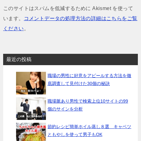
このサイトはスパムを低減するために Akismet を使って
います。
コメントデータの処理方法の詳細はこちらをご覧
ください
。
最近の投稿
職場の男性に好意をアピールする方法を徹
底調査して見付けた30個の秘訣
職場脈あり男性で検索上位10サイトの99
個のサインを分析
節約レシピ簡単ホイル蒸し８選 キャベツ
ともやしを使って男子もOK