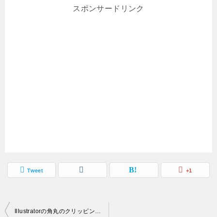
スポンサードリンク
Tweet
+1
投
Illustratorの角丸のクリッピングマスクができない時アピアランスはNG