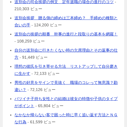
送別会の司会挨拶の例文 定年退職の場合の進行のコツ
-
210,303 ビュー
送別会挨拶 贈る側の締めは三本締め？ 手締めの種類と
合いの手
- 124,200 ビュー
送別会の挨拶の順番 幹事の進行と段取りの基本を網羅！
- 108,259 ビュー
自分の送別会に行きたくない時の欠席理由とその返事の仕
方
- 91,449 ビュー
理想の彼氏を引き寄せる方法 リストアップして自分磨き
に生かす
- 72,133 ビュー
男性の好意をサインで見抜く 職場のコレって無意識？勘
違い？
- 72,126 ビュー
バツイチ子持ち女性との結婚は彼女の特徴や子供のタイプ
がポイント
- 65,804 ビュー
なかなか帰らない客で困った時に早く追い返す方法とＮＧ
な行為
- 61,599 ビュー