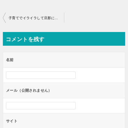
投
子育てでイライラして旦那に当たる妻に対する夫の反論も聞いて！
稿
ナ
コメントを残す
ビ
ゲ
名前
ー
シ
ョ
ン
メール（公開されません）
サイト