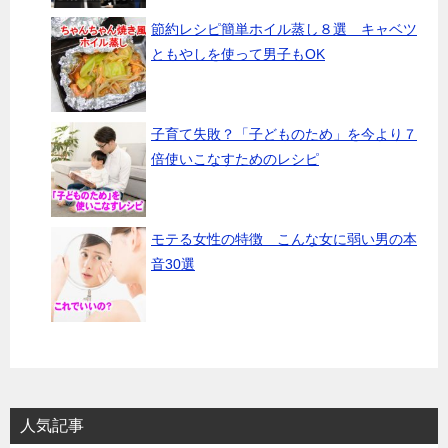
節約レシピ簡単ホイル蒸し８選 キャベツ
ともやしを使って男子もOK
子育て失敗？「子どものため」を今より７
倍使いこなすためのレシピ
モテる女性の特徴 こんな女に弱い男の本
音30選
人気記事