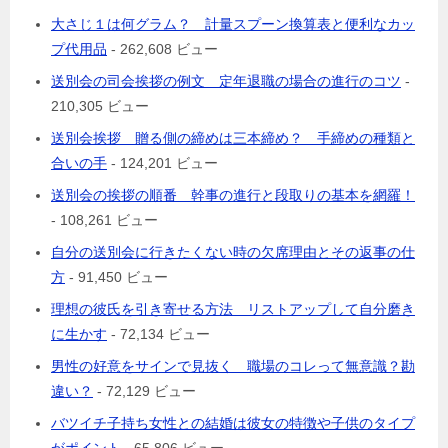
大さじ１は何グラム？ 計量スプーン換算表と便利なカッ
プ代用品
- 262,608 ビュー
送別会の司会挨拶の例文 定年退職の場合の進行のコツ
-
210,305 ビュー
送別会挨拶 贈る側の締めは三本締め？ 手締めの種類と
合いの手
- 124,201 ビュー
送別会の挨拶の順番 幹事の進行と段取りの基本を網羅！
- 108,261 ビュー
自分の送別会に行きたくない時の欠席理由とその返事の仕
方
- 91,450 ビュー
理想の彼氏を引き寄せる方法 リストアップして自分磨き
に生かす
- 72,134 ビュー
男性の好意をサインで見抜く 職場のコレって無意識？勘
違い？
- 72,129 ビュー
バツイチ子持ち女性との結婚は彼女の特徴や子供のタイプ