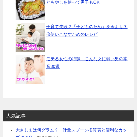
ともやしを使って男子もOK
子育て失敗？「子どものため」を今より７
倍使いこなすためのレシピ
モテる女性の特徴 こんな女に弱い男の本
音30選
人気記事
大さじ１は何グラム？ 計量スプーン換算表と便利なカッ