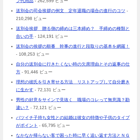
プ代用品
- 262,599 ビュー
送別会の司会挨拶の例文 定年退職の場合の進行のコツ
-
210,298 ビュー
送別会挨拶 贈る側の締めは三本締め？ 手締めの種類と
合いの手
- 124,191 ビュー
送別会の挨拶の順番 幹事の進行と段取りの基本を網羅！
- 108,253 ビュー
自分の送別会に行きたくない時の欠席理由とその返事の仕
方
- 91,446 ビュー
理想の彼氏を引き寄せる方法 リストアップして自分磨き
に生かす
- 72,131 ビュー
男性の好意をサインで見抜く 職場のコレって無意識？勘
違い？
- 72,121 ビュー
バツイチ子持ち女性との結婚は彼女の特徴や子供のタイプ
がポイント
- 65,795 ビュー
なかなか帰らない客で困った時に早く追い返す方法とＮＧ