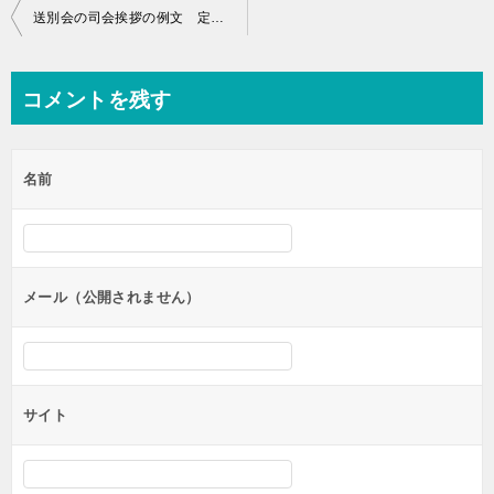
投
送別会の司会挨拶の例文 定年退職の場合の進行のコツ
稿
ナ
コメントを残す
ビ
ゲ
名前
ー
シ
ョ
ン
メール（公開されません）
サイト